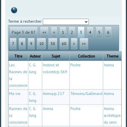
Terme à rechercher
Page 3 de 87
<<
<
1
2
3
4
5
6
7
8
9
10
30
60
>
>>
Titre
Auteur
Sujet
Collection
Theme
Les
C. G.
Instinct et
Poche
Anima
Racines de
Jung
volonté/p.569
la
conscience
Ma vie
C. G.
Anima/p.217
Témoins/Gallimard
Anima
Jung
Racines de
C. G.
Anima
Poche
Anima
la
Jung
archétype
conscience
du sens