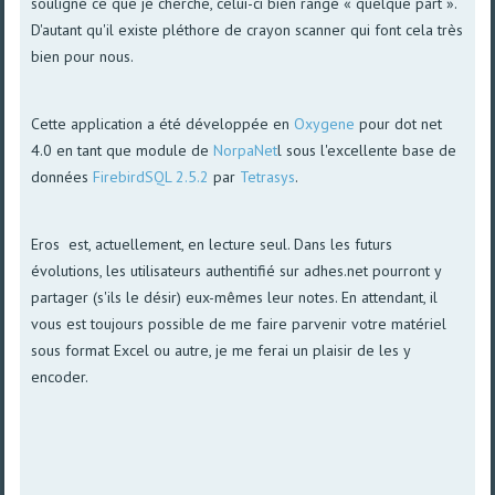
souligné ce que je cherche, celui-ci bien rangé « quelque part ».
D'autant qu'il existe pléthore de crayon scanner qui font cela très
bien pour nous.
Cette application a été développée en
Oxygene
pour dot net
4.0 en tant que module de
NorpaNet
l sous l'excellente base de
données
FirebirdSQL 2.5.2
par
Tetrasys
.
Eros est, actuellement, en lecture seul. Dans les futurs
évolutions, les utilisateurs authentifié sur adhes.net pourront y
partager (s'ils le désir) eux-mêmes leur notes. En attendant, il
vous est toujours possible de me faire parvenir votre matériel
sous format Excel ou autre, je me ferai un plaisir de les y
encoder.