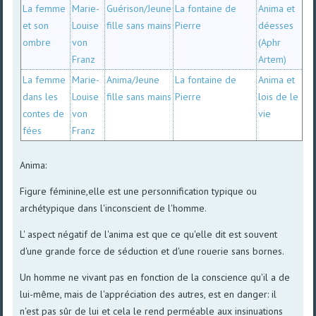
La femme
Marie-
Guérison/Jeune
La fontaine de
Anima et
et son
Louise
fille sans mains
Pierre
déesses
ombre
von
(Aphr
Franz
Artem)
La femme
Marie-
Anima/Jeune
La fontaine de
Anima et
dans les
Louise
fille sans mains
Pierre
lois de le
contes de
von
vie
fées
Franz
Anima:
Figure féminine,elle est une personnification typique ou
archétypique dans l'inconscient de l'homme.
L' aspect négatif de l'anima est que ce qu'elle dit est souvent
d'une grande force de séduction et d'une rouerie sans bornes.
Un homme ne vivant pas en fonction de la conscience qu'il a de
lui-même, mais de l'appréciation des autres, est en danger: il
n'est pas sûr de lui et cela le rend perméable aux insinuations