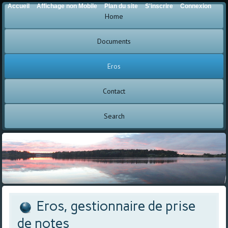
Accueil
Affichage non Mobile
Plan du site
S'inscrire
Connexion
Home
Documents
Eros
Contact
Search
Eros, gestionnaire de prise
de notes