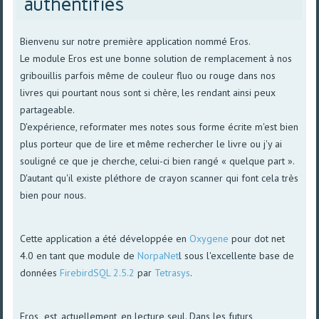
authentifiés
Bienvenu sur notre première application nommé Eros.
Le module Eros est une bonne solution de remplacement à nos
gribouillis parfois même de couleur fluo ou rouge dans nos
livres qui pourtant nous sont si chère, les rendant ainsi peux
partageable.
D'expérience, reformater mes notes sous forme écrite m'est bien
plus porteur que de lire et même rechercher le livre ou j'y ai
souligné ce que je cherche, celui-ci bien rangé « quelque part ».
D'autant qu'il existe pléthore de crayon scanner qui font cela très
bien pour nous.
Cette application a été développée en
Oxygene
pour dot net
4.0 en tant que module de
NorpaNet
l sous l'excellente base de
données
FirebirdSQL 2.5.2
par
Tetrasys
.
Eros est, actuellement, en lecture seul. Dans les futurs