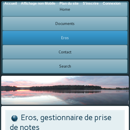
Accueil
Affichage non Mobile
Plan du site
S'inscrire
Connexion
Home
Documents
Eros
Contact
Search
Eros, gestionnaire de prise
de notes