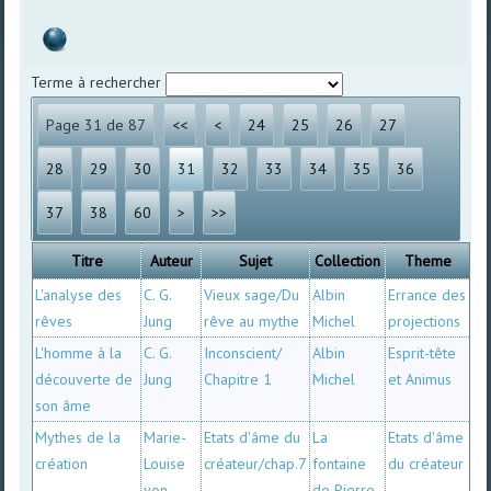
Terme à rechercher
Page 31 de 87
<<
<
24
25
26
27
28
29
30
31
32
33
34
35
36
37
38
60
>
>>
Titre
Auteur
Sujet
Collection
Theme
L'analyse des
C. G.
Vieux sage/Du
Albin
Errance des
rêves
Jung
rêve au mythe
Michel
projections
L'homme à la
C. G.
Inconscient/
Albin
Esprit-tête
découverte de
Jung
Chapitre 1
Michel
et Animus
son âme
Mythes de la
Marie-
Etats d'âme du
La
Etats d'âme
création
Louise
créateur/chap.7
fontaine
du créateur
von
de Pierre