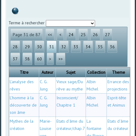
Terme à rechercher
Page 31 de 87
<<
<
24
25
26
27
28
29
30
31
32
33
34
35
36
37
38
60
>
>>
Titre
Auteur
Sujet
Collection
Theme
L'analyse des
C. G.
Vieux sage/Du
Albin
Errance des
rêves
Jung
rêve au mythe
Michel
projections
L'homme à la
C. G.
Inconscient/
Albin
Esprit-tête
découverte de
Jung
Chapitre 1
Michel
et Animus
son âme
Mythes de la
Marie-
Etats d'âme du
La
Etats d'âme
création
Louise
créateur/chap.7
fontaine
du créateur
von
de Pierre