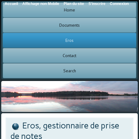
Accueil
Affichage non Mobile
Plan du site
S'inscrire
Connexion
Home
Documents
Eros
Contact
Search
Eros, gestionnaire de prise
de notes