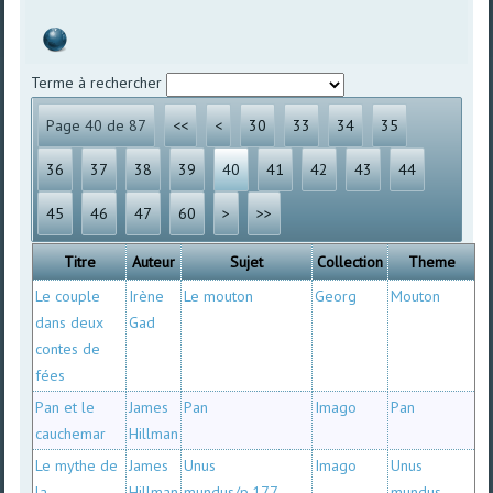
Terme à rechercher
Page 40 de 87
<<
<
30
33
34
35
36
37
38
39
40
41
42
43
44
45
46
47
60
>
>>
Titre
Auteur
Sujet
Collection
Theme
Le couple
Irène
Le mouton
Georg
Mouton
dans deux
Gad
contes de
fées
Pan et le
James
Pan
Imago
Pan
cauchemar
Hillman
Le mythe de
James
Unus
Imago
Unus
la
Hillman
mundus/p.177
mundus