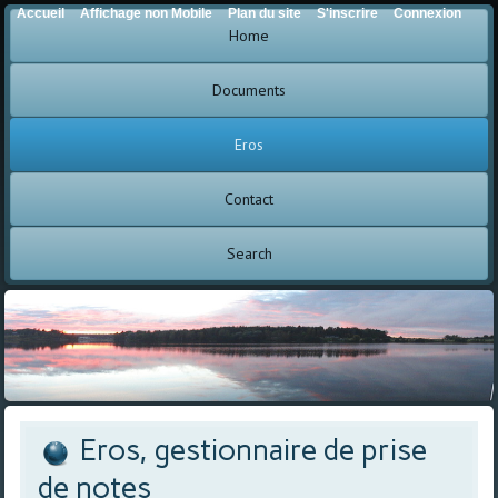
Accueil
Affichage non Mobile
Plan du site
S'inscrire
Connexion
Home
Documents
Eros
Contact
Search
Eros, gestionnaire de prise
de notes