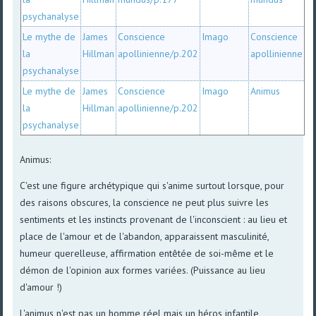
psychanalyse
Le mythe de
James
Conscience
Imago
Conscience
la
Hillman
apollinienne/p.202
apollinienne
psychanalyse
Le mythe de
James
Conscience
Imago
Animus
la
Hillman
apollinienne/p.202
psychanalyse
Animus:
C'est une figure archétypique qui s'anime surtout lorsque, pour
des raisons obscures, la conscience ne peut plus suivre les
sentiments et les instincts provenant de l'inconscient : au lieu et
place de l'amour et de l'abandon, apparaissent masculinité,
humeur querelleuse, affirmation entêtée de soi-même et le
démon de l'opinion aux formes variées. (Puissance au lieu
d'amour !)
L'animus n'est pas un homme réel mais un héros infantile