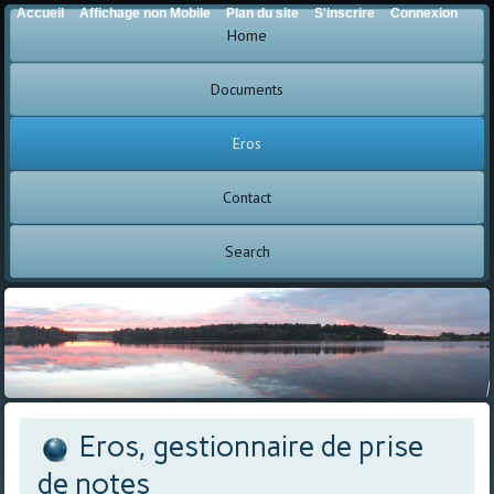
Accueil
Affichage non Mobile
Plan du site
S'inscrire
Connexion
Home
Documents
Eros
Contact
Search
Eros, gestionnaire de prise
de notes