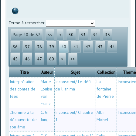
Terme à rechercher
Page 40 de 87
<<
<
30
33
34
35
36
37
38
39
40
41
42
43
44
45
46
47
60
>
>>
Titre
Auteur
Sujet
Collection
Them
Interprétation
Marie-
Inconscient/ Le défi
La
Inconscien
des contes de
Louise
de l' anima
fontaine
fées
von
de Pierre
Franz
L'homme à la
C. G.
Inconscient/ Chapitre
Albin
Inconscien
découverte de
Jung
1
Michel
son âme
Introduction à
C. G.
Inconscient collectif/
Folio
Inconscien