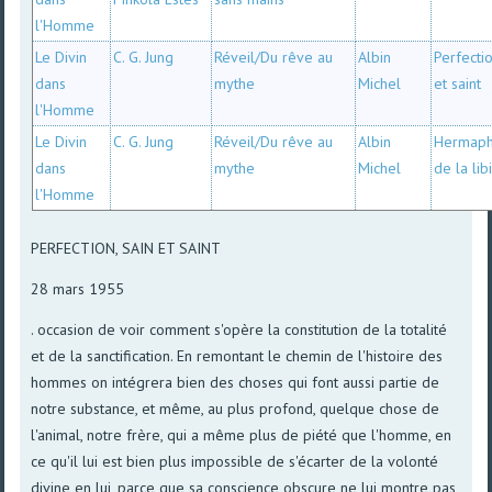
l'Homme
Le Divin
C. G. Jung
Réveil/Du rêve au
Albin
Perfectio
dans
mythe
Michel
et saint
l'Homme
Le Divin
C. G. Jung
Réveil/Du rêve au
Albin
Hermaph
dans
mythe
Michel
de la lib
l'Homme
PERFECTION, SAIN ET SAINT
28 mars 1955
. occasion de voir comment s'opère la constitution de la totalité
et de la sanctification. En remontant le chemin de l'histoire des
hommes on intégrera bien des choses qui font aussi partie de
notre substance, et même, au plus profond, quelque chose de
l'animal, notre frère, qui a même plus de piété que l'homme, en
ce qu'il lui est bien plus impossible de s'écarter de la volonté
divine en lui, parce que sa conscience obscure ne lui montre pas