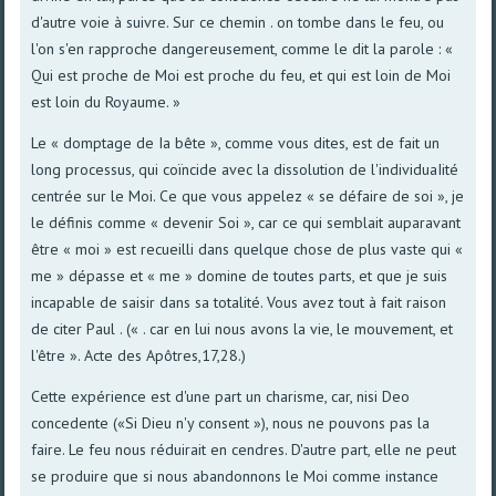
d'autre voie à suivre. Sur ce chemin . on tombe dans le feu, ou
l'on s'en rapproche dangereusement, comme le dit la parole : «
Qui est proche de Moi est proche du feu, et qui est loin de Moi
est loin du Royaume. »
Le « domptage de Ia bête », comme vous dites, est de fait un
long processus, qui coïncide avec la dissolution de l'individuaIité
centrée sur le Moi. Ce que vous appelez « se défaire de soi », je
le définis comme « devenir Soi », car ce qui semblait auparavant
être « moi » est recueilli dans quelque chose de plus vaste qui «
me » dépasse et « me » domine de toutes parts, et que je suis
incapable de saisir dans sa totalité. Vous avez tout à fait raison
de citer Paul . (« . car en lui nous avons la vie, le mouvement, et
l'être ». Acte des Apôtres,17,28.)
Cette expérience est d'une part un charisme, car, nisi Deo
concedente («Si Dieu n'y consent »), nous ne pouvons pas la
faire. Le feu nous réduirait en cendres. D'autre part, elle ne peut
se produire que si nous abandonnons le Moi comme instance