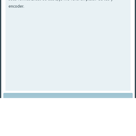
encoder.
Plan du site
|
Vue imprimable
| © 2008 - 2026
TetraSys |
Propulsé par norpa NET
TetraSys