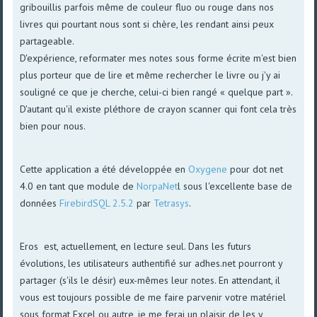
gribouillis parfois même de couleur fluo ou rouge dans nos
livres qui pourtant nous sont si chère, les rendant ainsi peux
partageable.
D'expérience, reformater mes notes sous forme écrite m'est bien
plus porteur que de lire et même rechercher le livre ou j'y ai
souligné ce que je cherche, celui-ci bien rangé « quelque part ».
D'autant qu'il existe pléthore de crayon scanner qui font cela très
bien pour nous.
Cette application a été développée en
Oxygene
pour dot net
4.0 en tant que module de
NorpaNet
l sous l'excellente base de
données
FirebirdSQL 2.5.2
par
Tetrasys
.
Eros est, actuellement, en lecture seul. Dans les futurs
évolutions, les utilisateurs authentifié sur adhes.net pourront y
partager (s'ils le désir) eux-mêmes leur notes. En attendant, il
vous est toujours possible de me faire parvenir votre matériel
sous format Excel ou autre, je me ferai un plaisir de les y