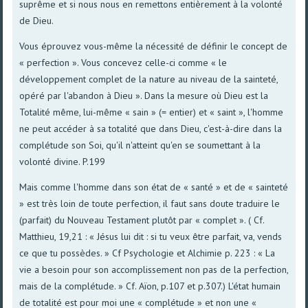
suprême et si nous nous en remettons entièrement à la volonté
de Dieu.
Vous éprouvez vous-même la nécessité de définir le concept de
« perfection ». Vous concevez celle-ci comme « le
développement complet de la nature au niveau de la sainteté,
opéré par l'abandon à Dieu ». Dans la mesure où Dieu est la
Totalité même, lui-même « sain » (= entier) et « saint », l'homme
ne peut accéder à sa totalité que dans Dieu, c'est-à-dire dans la
complétude son Soi, qu'il n'atteint qu'en se soumettant à la
volonté divine. P.199
Mais comme l'homme dans son état de « santé » et de « sainteté
» est très loin de toute perfection, il faut sans doute traduire le
(parfait) du Nouveau Testament plutôt par « complet ». ( Cf.
Matthieu, 19,21 : « Jésus lui dit : si tu veux être parfait, va, vends
ce que tu possèdes. » Cf Psychologie et Alchimie p. 223 : « La
vie a besoin pour son accomplissement non pas de la perfection,
mais de la complétude. » Cf. Aïon, p.107 et p.307.) L'état humain
de totalité est pour moi une « complétude » et non une «