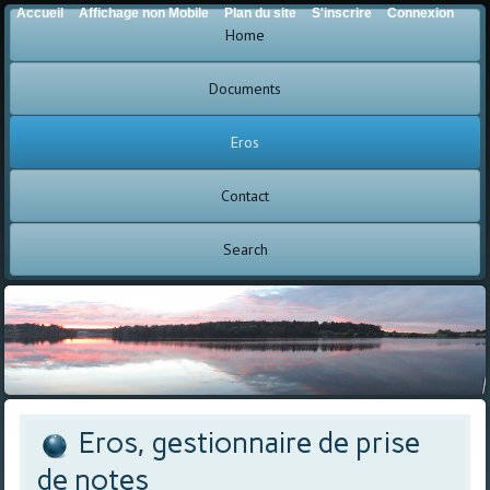
Accueil
Affichage non Mobile
Plan du site
S'inscrire
Connexion
Home
Documents
Eros
Contact
Search
Eros, gestionnaire de prise
de notes