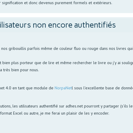
 signification et donc devenus purement formels et extérieurs.
ilisateurs non encore authentifiés
s gribouillis parfois même de couleur fluo ou rouge dans nos livres qui p
bien plus porteur que de lire et même rechercher le livre ou j'y ai soulign
la très bien pour nous.
net 4.0 en tant que module de
NorpaNet
l sous l'excellente base de donn
utions, les utilisateurs authentifié sur adhes.net pourront y partager (s'ils 
ormat Excel ou autre, je me ferai un plaisir de les y encoder.