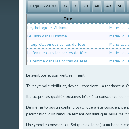
Page 55 de 87
<<
<
30
48
49
50
Titre
Psychologie et Alchimie
Marie-Loui
Le Divin dans l'Homme
Marie-Loui
Interprétation des contes de fées
Marie-Loui
La femme dans les contes de fées
Marie-Loui
La femme dans les contes de fées
Marie-Loui
Le symbole et son vieillisemment:
Tout symbole vieillit et, devenu conscient il a tendance à s
Il a acquis les qualités positives liées à la conscience, com
De même lorsqu'un contenu psychique a été conscient pendant
pétrification, d'un renouvellement constant que seule peut 
Un symbole conscient du Soi (par ex. le roi) a un besoin c