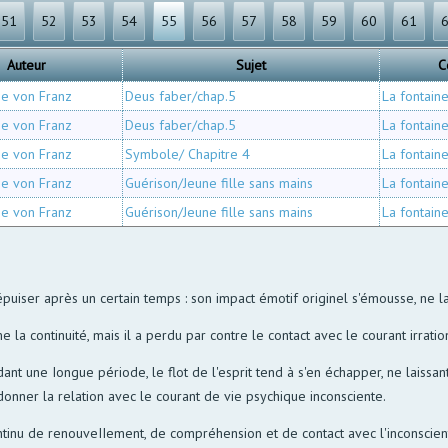
51
52
53
54
55
56
57
58
59
60
61
Auteur
Sujet
C
se von Franz
Deus faber/chap.5
La fontain
se von Franz
Deus faber/chap.5
La fontain
se von Franz
Symbole/ Chapitre 4
La fontain
se von Franz
Guérison/Jeune fille sans mains
La fontain
se von Franz
Guérison/Jeune fille sans mains
La fontain
'épuiser après un certain temps : son impact émotif originel s'émousse, ne 
me la continuité, mais il a perdu par contre le contact avec le courant irrati
 une Iongue période, le flot de l'esprit tend à s'en échapper, ne laissant q
donner la relation avec le courant de vie psychique inconsciente.
ontinu de renouveIIement, de compréhension et de contact avec l'inconscien