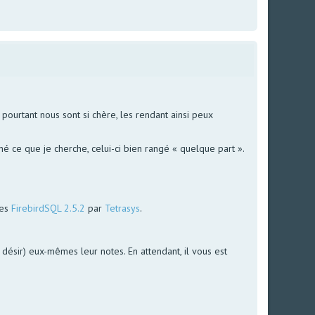
ourtant nous sont si chère, les rendant ainsi peux
é ce que je cherche, celui-ci bien rangé « quelque part ».
ées
FirebirdSQL 2.5.2
par
Tetrasys
.
le désir) eux-mêmes leur notes. En attendant, il vous est