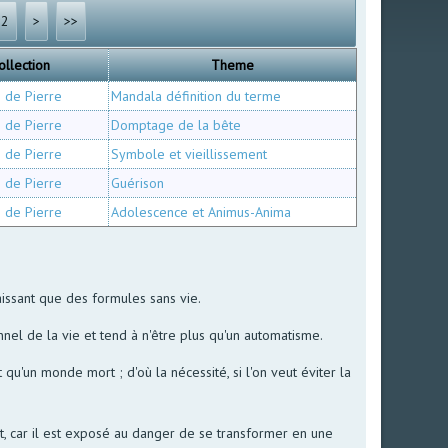
62
>
>>
ollection
Theme
e de Pierre
Mandala définition du terme
e de Pierre
Domptage de la bête
e de Pierre
Symbole et vieillissement
e de Pierre
Guérison
e de Pierre
Adolescence et Animus-Anima
laissant que des formules sans vie.
onnel de la vie et tend à n'être plus qu'un automatisme.
u'un monde mort ; d'où la nécessité, si l'on veut éviter la
t, car il est exposé au danger de se transformer en une