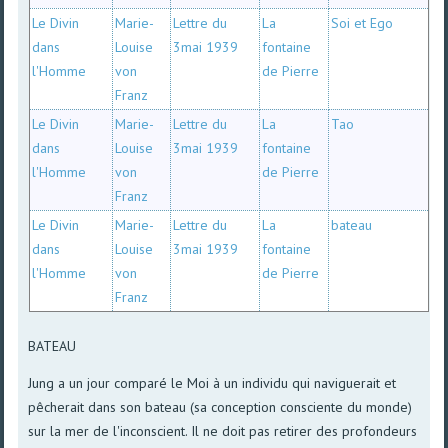
Le Divin
Marie-
Lettre du
La
Soi et Ego
dans
Louise
3mai 1939
fontaine
l'Homme
von
de Pierre
Franz
Le Divin
Marie-
Lettre du
La
Tao
dans
Louise
3mai 1939
fontaine
l'Homme
von
de Pierre
Franz
Le Divin
Marie-
Lettre du
La
bateau
dans
Louise
3mai 1939
fontaine
l'Homme
von
de Pierre
Franz
BATEAU
Jung a un jour comparé le Moi à un individu qui naviguerait et
pêcherait dans son bateau (sa conception consciente du monde)
sur la mer de l'inconscient. Il ne doit pas retirer des profondeurs