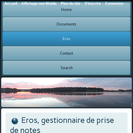
Accueil
Affichage non Mobile
Plan du site
S'inscrire
Connexion
Home
Documents
Eros
Contact
Search
Eros, gestionnaire de prise
de notes