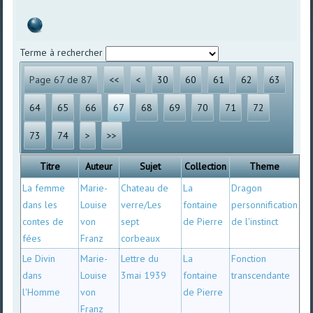
Terme à rechercher
Page 67 de 87
<<
<
30
60
61
62
63
64
65
66
67
68
69
70
71
72
73
74
>
>>
Titre
Auteur
Sujet
Collection
Theme
La femme
Marie-
Chateau de
La
Dragon
dans les
Louise
verre/Les
fontaine
personnification
contes de
von
sept
de Pierre
de l'instinct
fées
Franz
corbeaux
Le Divin
Marie-
Lettre du
La
Fonction
dans
Louise
3mai 1939
fontaine
transcendante
l'Homme
von
de Pierre
Franz