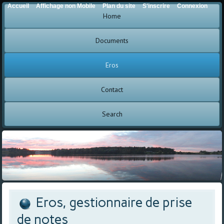
Accueil
Affichage non Mobile
Plan du site
S'inscrire
Connexion
Home
Documents
Eros
Contact
Search
Eros, gestionnaire de prise
de notes