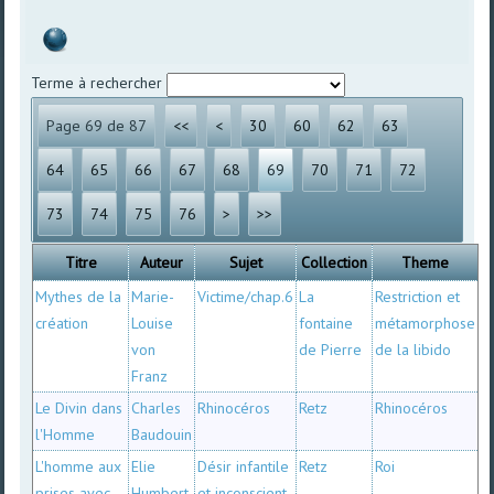
Terme à rechercher
Page 69 de 87
<<
<
30
60
62
63
64
65
66
67
68
69
70
71
72
73
74
75
76
>
>>
Titre
Auteur
Sujet
Collection
Theme
Mythes de la
Marie-
Victime/chap.6
La
Restriction et
création
Louise
fontaine
métamorphose
von
de Pierre
de la libido
Franz
Le Divin dans
Charles
Rhinocéros
Retz
Rhinocéros
l'Homme
Baudouin
L'homme aux
Elie
Désir infantile
Retz
Roi
prises avec
Humbert
et inconscient