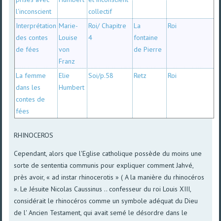
l'inconscient
collectif
Interprétation
Marie-
Roi/ Chapitre
La
Roi
des contes
Louise
4
fontaine
de fées
von
de Pierre
Franz
La femme
Elie
Soi/p.58
Retz
Roi
dans les
Humbert
contes de
fées
RHINOCEROS
Cependant, alors que l'Eglise catholique possède du moins une
sorte de sententia communis pour expliquer comment Jahvé,
près avoir, « ad instar rhinocerotis » ( A la manière du rhinocéros
». Le Jésuite Nicolas Caussinus .. confesseur du roi Louis XIII,
considérait le rhinocéros comme un symbole adéquat du Dieu
de l' Ancien Testament, qui avait semé le désordre dans le