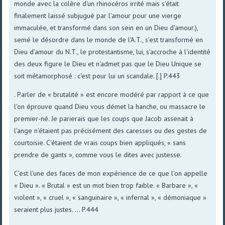
monde avec la colère d'un rhinocéros irrité mais s'était
finalement laissé subjugué par l'amour pour une vierge
immaculée, et transformé dans son sein en un Dieu d'amour.),
semé le désordre dans le monde de l'A.T., s'est transformé en
Dieu d'amour du N.T., le protestantisme, lui, s'accroche à l'identité
des deux figure le Dieu et n'admet pas que le Dieu Unique se
soit métamorphosé : c'est pour lui un scandale. [.] P.443
. Parler de « brutalité » est encore modéré par rapport à ce que
l'on éprouve quand Dieu vous démet la hanche, ou massacre le
premier-né. Je parierais que les coups que Jacob assenait à
l'ange n'étaient pas précisément des caresses ou des gestes de
courtoisie. C'étaient de vrais coups bien appliqués, « sans
prendre de gants », comme vous le dites avec justesse.
C'est l'une des faces de mon expérience de ce que l'on appelle
« Dieu ». « Brutal » est un mot bien trop faible. « Barbare », «
violent », « cruel », « sanguinaire », « infernal », « démoniaque »
seraient plus justes. ... P.444