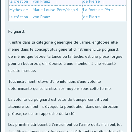
la création
von Franz
de Pierre
Mythes de
Marie-Louise
Père/chap.4
La fontaine
Père
la création
von Franz
de Pierre
Poignard:
Il entre dans la catégorie générique de l'arme, englobée elle
même dans le concept plus général d'instrument. Le poignard,
de même que l'épée, la lance ou la flèche, est une pièce forgée
pour un but précis, en réponse à une intention, à une volonté
qu'elle marque.
Tout instrument relève d'une intention, d'une volonté
déterminante qui concrétise ses moyens sous cette forme.
La volonté du poignard est celle de transpercer ; il veut
atteindre son but ; il évoque la pénétration dans une direction
précise, ce qui le rapproche de la clé.
Les primitifs attribuent à l'instrument ou l'arme qu'ils manient, tel
à un être magique, une âme qui connaît le but pas atteindre: si la