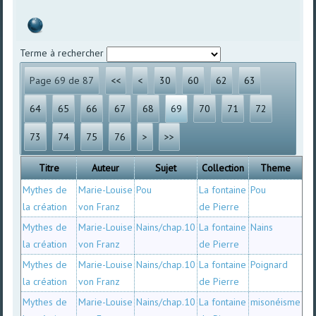
Terme à rechercher
Page 69 de 87
<<
<
30
60
62
63
64
65
66
67
68
69
70
71
72
73
74
75
76
>
>>
Titre
Auteur
Sujet
Collection
Theme
Mythes de
Marie-Louise
Pou
La fontaine
Pou
la création
von Franz
de Pierre
Mythes de
Marie-Louise
Nains/chap.10
La fontaine
Nains
la création
von Franz
de Pierre
Mythes de
Marie-Louise
Nains/chap.10
La fontaine
Poignard
la création
von Franz
de Pierre
Mythes de
Marie-Louise
Nains/chap.10
La fontaine
misonéisme