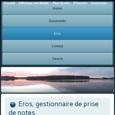
Accueil
Affichage non Mobile
Plan du site
S'inscrire
Connexion
Home
Documents
Eros
Contact
Search
Eros, gestionnaire de prise
de notes