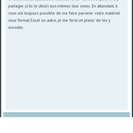
partager (s'ils le désir) eux-mêmes leur notes. En attendant, il
vous est toujours possible de me faire parvenir votre matériel
sous format Excel ou autre, je me ferai un plaisir de les y
encoder.
Plan du site
|
Vue imprimable
| © 2008 - 2026