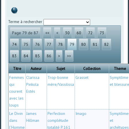
Terme à rechercher
Page 79 de 87
<<
<
30
60
72
73
74
75
76
77
78
79
80
81
82
83
84
85
86
>
>>
Titre
Auteur
Sujet
Collection
Theme
Femmes
Clarissa
Trop-bonne
Grasset
Symptôme
qui
Pinkola
mère/Vassilissa
et blessur
courent
Estés
avec les
loups
Le Divin
James
Perfection
Imago
Symptôme
dans
Hillman
complétude
et
l'Homme
totalité P.161
archétypes