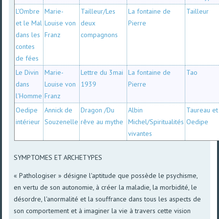
L'Ombre
Marie-
Tailleur/Les
La fontaine de
Tailleur
et le Mal
Louise von
deux
Pierre
dans les
Franz
compagnons
contes
de fées
Le Divin
Marie-
Lettre du 3mai
La fontaine de
Tao
dans
Louise von
1939
Pierre
l'Homme
Franz
Oedipe
Annick de
Dragon /Du
Albin
Taureau et
intérieur
Souzenelle
rêve au mythe
Michel/Spiritualités
Oedipe
vivantes
SYMPTOMES ET ARCHETYPES
« Pathologiser » désigne l'aptitude que possède le psychisme,
en vertu de son autonomie, à créer la maladie, la morbidité, le
désordre, l'anormalité et la souffrance dans tous les aspects de
son comportement et à imaginer la vie à travers cette vision