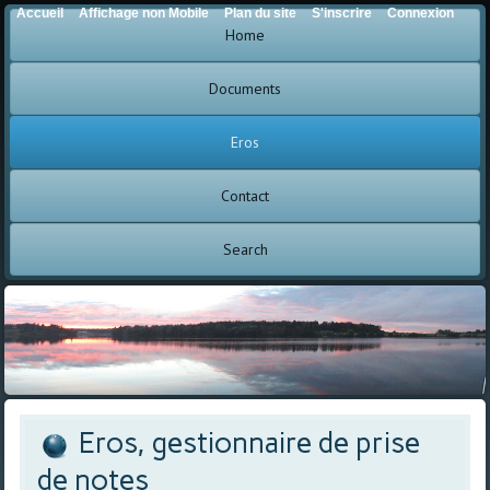
Accueil
Affichage non Mobile
Plan du site
S'inscrire
Connexion
Home
Documents
Eros
Contact
Search
Eros, gestionnaire de prise
de notes