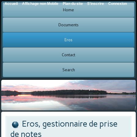
Accueil
Affichage non Mobile
Plan du site
S'inscrire
Connexion
Home
Documents
Eros
Contact
Search
Eros, gestionnaire de prise
de notes