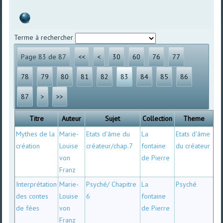
Terme à rechercher
Page 83 de 87
<<
<
30
60
76
77
78
79
80
81
82
83
84
85
86
87
>
>>
Titre
Auteur
Sujet
Collection
Theme
Mythes de la
Marie-
Etats d'âme du
La
Etats d'âme
création
Louise
créateur/chap.7
fontaine
du créateur
von
de Pierre
Franz
Interprétation
Marie-
Psyché/ Chapitre
La
Psyché
des contes
Louise
6
fontaine
de fées
von
de Pierre
Franz