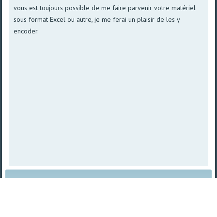
vous est toujours possible de me faire parvenir votre matériel
sous format Excel ou autre, je me ferai un plaisir de les y
encoder.
Plan du site
|
Vue imprimable
| © 2008 - 2026
TetraSys |
Propulsé par norpa NET