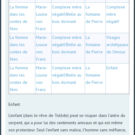
La femme
Marie-
Complexe mère
La
Complexe
dans les
Louise
négatif/Belle au
fontaine
mère
contes de
von
bois dormant
de Pierre
négatif
fées
Franz
La femme
Marie-
Complexe mère
La
Visages
dans les
Louise
négatif/Belle au
fontaine
archétypaux
contes de
von
bois dormant
de Pierre
de l'Amour
fées
Franz
La femme
Marie-
Complexe mère
La
Enfant
dans les
Louise
négatif/Belle au
fontaine
contes de
von
bois dormant
de Pierre
fées
Franz
Enfant:
L'enfant (dans le rêve de Tolède) peut se risquer dans l'antre du
serpent, qui a pour lui des sentiments amicaux et qui est même
son protecteur. Seul l'enfant sans malice, l'homme sans méfiance,