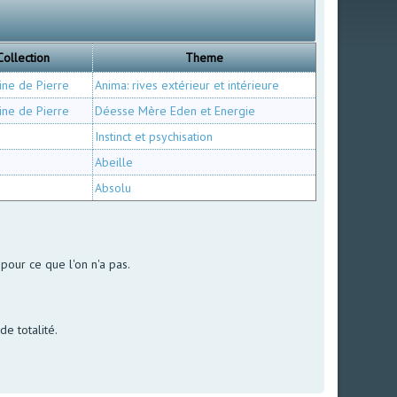
Collection
Theme
ine de Pierre
Anima: rives extérieur et intérieure
ine de Pierre
Déesse Mère Eden et Energie
Instinct et psychisation
Abeille
Absolu
pour ce que l'on n'a pas.
de totalité.