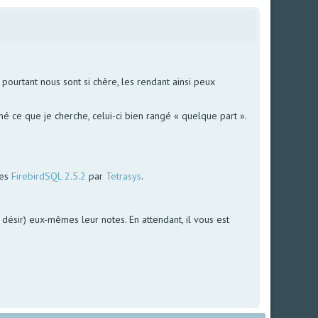
ourtant nous sont si chère, les rendant ainsi peux
é ce que je cherche, celui-ci bien rangé « quelque part ».
ées
FirebirdSQL 2.5.2
par
Tetrasys
.
le désir) eux-mêmes leur notes. En attendant, il vous est