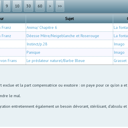
9
10
30
60
>
>>
eur
Sujet
n Franz
Anima/ Chapitre 6
La fonta
n Franz
Déesse Mère/Neigeblanche et Roserouge
La fonta
Instinct/p.28
Imago
Panique
Imago
 von Frans
Le prédateur naturel/Barbe Bleue
Grasset
 exclue et la part compensatrice ou exutoire : on paye pour ce qu'on a et 
ndre le mal.
ration entretiennent également un besoin dévorant, stérilisant, d'absolu et 