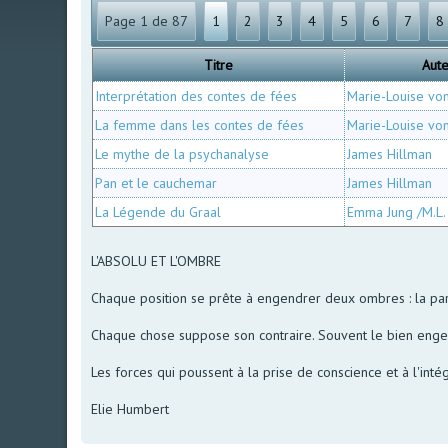
Page 1 de 87
1
2
3
4
5
6
7
8
Titre
Aut
Interprétation des contes de fées
Marie-Louise vo
La femme dans les contes de fées
Marie-Louise vo
Le mythe de la psychanalyse
James Hillman
Pan et le cauchemar
James Hillman
La Légende du Graal
Emma Jung /M.L.
L'ABSOLU ET L'OMBRE
Chaque position se prête à engendrer deux ombres : la part
Chaque chose suppose son contraire. Souvent le bien enge
Les forces qui poussent à la prise de conscience et à l'intég
Elie Humbert