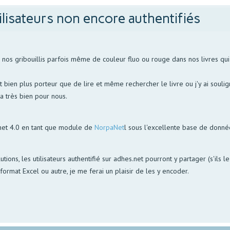
ilisateurs non encore authentifiés
s gribouillis parfois même de couleur fluo ou rouge dans nos livres qui p
bien plus porteur que de lire et même rechercher le livre ou j'y ai soulign
la très bien pour nous.
net 4.0 en tant que module de
NorpaNet
l sous l'excellente base de donn
utions, les utilisateurs authentifié sur adhes.net pourront y partager (s'ils 
ormat Excel ou autre, je me ferai un plaisir de les y encoder.