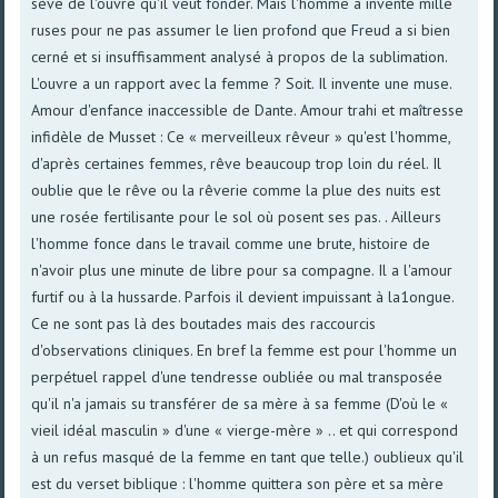
sève de l'ouvre qu'il veut fonder. Mais l'homme a inventé mille
ruses pour ne pas assumer le lien profond que Freud a si bien
cerné et si insuffisamment analysé à propos de la sublimation.
L'ouvre a un rapport avec la femme ? Soit. Il invente une muse.
Amour d'enfance inaccessible de Dante. Amour trahi et maîtresse
infidèle de Musset : Ce « merveilleux rêveur » qu'est l'homme,
d'après certaines femmes, rêve beaucoup trop loin du réel. Il
oublie que le rêve ou la rêverie comme la plue des nuits est
une rosée fertilisante pour le sol où posent ses pas. . Ailleurs
l'homme fonce dans le travail comme une brute, histoire de
n'avoir plus une minute de libre pour sa compagne. Il a l'amour
furtif ou à la hussarde. Parfois il devient impuissant à la1ongue.
Ce ne sont pas là des boutades mais des raccourcis
d'observations cliniques. En bref la femme est pour l'homme un
perpétuel rappel d'une tendresse oubliée ou mal transposée
qu'il n'a jamais su transférer de sa mère à sa femme (D'où le «
vieil idéal masculin » d'une « vierge-mère » .. et qui correspond
à un refus masqué de la femme en tant que telle.) oublieux qu'il
est du verset biblique : l'homme quittera son père et sa mère