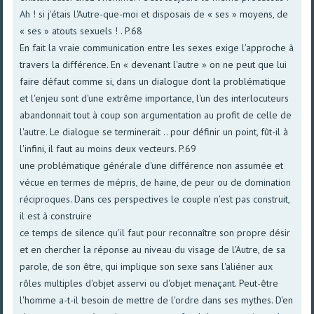
Ah ! si j'étais l'Autre-que-moi et disposais de « ses » moyens, de
« ses » atouts sexuels ! . P.68
En fait la vraie communication entre les sexes exige l'approche à
travers la différence. En « devenant l'autre » on ne peut que lui
faire défaut comme si, dans un dialogue dont la problématique
et l'enjeu sont d'une extrême importance, l'un des interlocuteurs
abandonnait tout à coup son argumentation au profit de celle de
l'autre. Le dialogue se terminerait .. pour définir un point, fût-il à
l'infini, il faut au moins deux vecteurs. P.69
une problématique générale d'une différence non assumée et
vécue en termes de mépris, de haine, de peur ou de domination
réciproques. Dans ces perspectives le couple n'est pas construit,
il est à construire
ce temps de silence qu'il faut pour reconnaître son propre désir
et en chercher la réponse au niveau du visage de l'Autre, de sa
parole, de son être, qui implique son sexe sans l'aliéner aux
rôles multiples d'objet asservi ou d'objet menaçant. Peut-être
l'homme a-t-il besoin de mettre de l'ordre dans ses mythes. D'en