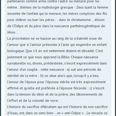
partenaires comme arme contre l'autre ou menace pour lui-
même. . thèmes de la mythologie grecque - Zeus tuant la femme
enceinte de l'enfant qui le menace, les mères complices des fils
pour châtrer ou tuer les pères - . dans le christianisme .. élision
de l'Odipe et du père dans la naissance parthénogénétique de
Jésus. .
La procréation ne se hausse au rang de la créativité issue de
l'amour que si l'amour préexiste à l'acte qui engendre un enfant
biologique. Que s'il en est nettement distinct et décanté. C'est
justement ce que nous apprend la Bible. Chaque naissance
surnaturelle ou, disons, prédestinée, s'inscrit expressément dans
l'amour d'un couple. . cette naissance : a) suit une période de
stérilité de la mère ; b) se situe alors que, lorsqu'il y a lieu,
l'amour de l'époux pour l'épouse stérile est très expressément
affirmé et qu'elle est préférée à l'épouse féconde ; c) s'inscrit
dans la tension du désir et de la prière, des tâtonnements de
l'effort et de la volonté de vivre.
L'histoire du sacrifice d'Abraham qui est l'histoire du non-sacrifice
d'Isaac, est, dans un sens bien .. un « anti-Odipe ». . Le miracle ce