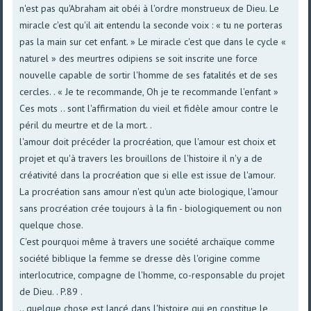
n'est pas qu'Abraham ait obéi à l'ordre monstrueux de Dieu. Le
miracle c'est qu'il ait entendu la seconde voix : « tu ne porteras
pas la main sur cet enfant. » Le miracle c'est que dans le cycle «
naturel » des meurtres odipiens se soit inscrite une force
nouvelle capable de sortir l'homme de ses fatalités et de ses
cercles. . « Je te recommande, Oh je te recommande l'enfant »
Ces mots .. sont l'affirmation du vieil et fidèle amour contre le
péril du meurtre et de la mort. .
l'amour doit précéder la procréation, que l'amour est choix et
projet et qu'à travers les brouillons de l'histoire il n'y a de
créativité dans la procréation que si elle est issue de l'amour.
La procréation sans amour n'est qu'un acte biologique, l'amour
sans procréation crée toujours à la fin - biologiquement ou non
quelque chose.
C'est pourquoi même à travers une société archaïque comme
société biblique la femme se dresse dès l'origine comme
interlocutrice, compagne de l'homme, co-responsable du projet
de Dieu. . P.89 .
.. quelque chose est lancé dans l'histoire qui en constitue le