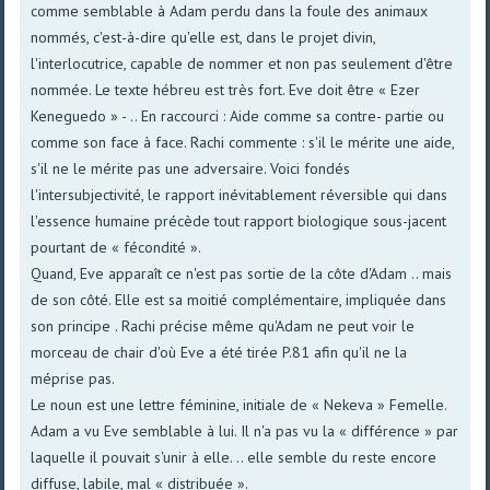
comme semblable à Adam perdu dans la foule des animaux
nommés, c'est-à-dire qu'elle est, dans le projet divin,
l'interlocutrice, capable de nommer et non pas seulement d'être
nommée. Le texte hébreu est très fort. Eve doit être « Ezer
Keneguedo » - .. En raccourci : Aide comme sa contre- partie ou
comme son face à face. Rachi commente : s'il le mérite une aide,
s'il ne le mérite pas une adversaire. Voici fondés
l'intersubjectivité, le rapport inévitablement réversible qui dans
l'essence humaine précède tout rapport biologique sous-jacent
pourtant de « fécondité ».
Quand, Eve apparaît ce n'est pas sortie de la côte d'Adam .. mais
de son côté. Elle est sa moitié complémentaire, impliquée dans
son principe . Rachi précise même qu'Adam ne peut voir le
morceau de chair d'où Eve a été tirée P.81 afin qu'il ne la
méprise pas.
Le noun est une lettre féminine, initiale de « Nekeva » Femelle.
Adam a vu Eve semblable à lui. Il n'a pas vu la « différence » par
laquelle il pouvait s'unir à elle. .. elle semble du reste encore
diffuse, labile, mal « distribuée ».