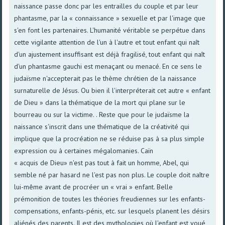
naissance passe donc par les entrailles du couple et par leur
phantasme, par la « connaissance » sexuelle et par l'image que
s'en font les partenaires. L'humanité véritable se perpétue dans
cette vigilante attention de l'un à l'autre et tout enfant qui naît
d'un ajustement insuffisant est déjà fragilisé, tout enfant qui naît
d'un phantasme gauchi est menaçant ou menacé. En ce sens le
judaïsme n'accepterait pas le thème chrétien de la naissance
surnaturelle de Jésus. Ou bien il l'interpréterait cet autre « enfant
de Dieu » dans la thématique de la mort qui plane sur le
bourreau ou sur la victime. . Reste que pour le judaïsme la
naissance s'inscrit dans une thématique de la créativité qui
implique que la procréation ne se réduise pas à sa plus simple
expression ou à certaines mégalomanies. Caïn
« acquis de Dieu» n'est pas tout à fait un homme, Abel, qui
semble né par hasard ne l'est pas non plus. Le couple doit naître
lui-même avant de procréer un « vrai » enfant. Belle
prémonition de toutes les théories freudiennes sur les enfants-
compensations, enfants-pénis, etc. sur lesquels planent les désirs
aliénés des parents. Il est des mythologies où l'enfant est voué