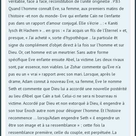
véritable, face à face, reconstitution de l'unité originelle . P.83
Quand l'homme connaît Eve, sa femme, aux premiers matins de
l'histoire -et non du monde- Eve qui enfante Caïn ne l'enfante
pas dans un rapport d'amour conjugal. Elle s'écrie .. : « Kaniti
Iysch êt Hachem » .. en gros : « J'ai acquis un fils de l'Eternel » et,
presque, « J'ai acheté », sorte d'hypothèque .. la particule êt
signe du complément d'objet direct à la fois sur l'homme et sur
Dieu. Or, cet homme est un meurtrier. Sans autre forme
spécifique Eve enfante ensuite Abel, la victime. Les deux rivaux
sont, par essence, non viables. Le Zohar commente qu'Eve n'a
pas eu un « vrai » rapport avec son mari. Lorsque, après le
drame, Adam connut à nouveau Eve, sa femme, Eve le nomme
Seth et commente que Dieu lui a accordé une nouvelle postérité
au lieu d'Abel que Caïn a tué. Celui-ci ne sera ni bourreau ni
victime. Accordé par Dieu et non extorqué à Dieu, il engendre à
son tour Enoch autre nom pour désigner l'homme. Et l'histoire
recommence ... lorsqu'Adam engendre Seth « il engendre un
être son image et à sa ressemblance » ; cette fois la
ressemblance première, celle du couple, est perpétuée. La