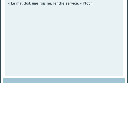
« Le mal doit, une fois né, rendre service. » Plotin
Plan du site
|
Vue imprimable
| © 2008 - 2026
TetraSys |
Propulsé par norpa NET
TetraSys