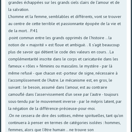
grandes échappées sur les grands ciels clairs de l'amour et de
la salvation.
L'homme et la femme, semblables et différents, vont se trouver
au centre de cette terrible et passionnante épopée de la vie et
de la mort. . P.41
.point commun entre les grands opprimés de l'histoire .. la
notion de « majorité » est floue et ambiguë. . Il s'agit beaucoup
plus de savoir qui détient le code des valeurs en cours. . La
complémentarité inscrite dans le corps et caricaturée dans les
fameux « rôles » féminins ou masculins. le mystère - par là
même refusé - que chacun est -porteur de signe, nécessaire à
l'accomplissement de l'Autre. Le mécanisme est, en gros, le
suivant : le besoin, assumé dans l'amour, est au contraire
camouflé dans l'asservissement d'un sexe par l'autre - toujours
sous-tendu par le mouvement inverse - par le mépris latent, par
la négation de la différence-précieuse-pour-moi.
.On ne cessera de dire des sottises, même spirituelles, tant qu'on
continuera à penser en termes de catégories isolées : hommes,
femmes, alors que l'être humain .. ne trouve son