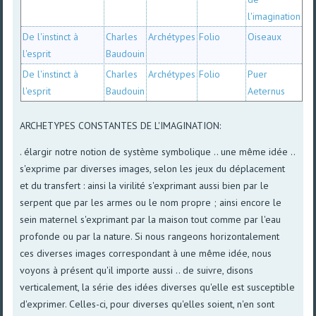
l'imagination
De l'instinct à
Charles
Archétypes
Folio
Oiseaux
l'esprit
Baudouin
De l'instinct à
Charles
Archétypes
Folio
Puer
l'esprit
Baudouin
Aeternus
ARCHETYPES CONSTANTES DE L'IMAGINATION:
. élargir notre notion de système symbolique .. une même idée ..
s'exprime par diverses images, selon les jeux du déplacement
et du transfert : ainsi la virilité s'exprimant aussi bien par le
serpent que par les armes ou le nom propre ; ainsi encore le
sein maternel s'exprimant par la maison tout comme par l'eau
profonde ou par la nature. Si nous rangeons horizontalement
ces diverses images correspondant à une même idée, nous
voyons à présent qu'il importe aussi .. de suivre, disons
verticalement, la série des idées diverses qu'elle est susceptible
d'exprimer. Celles-ci, pour diverses qu'elles soient, n'en sont