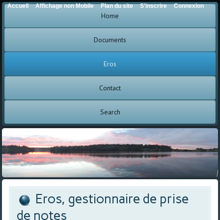
Accueil
Affichage non Mobile
Plan du site
S'inscrire
Connexion
Home
Documents
Eros
Contact
Search
Eros, gestionnaire de prise
de notes