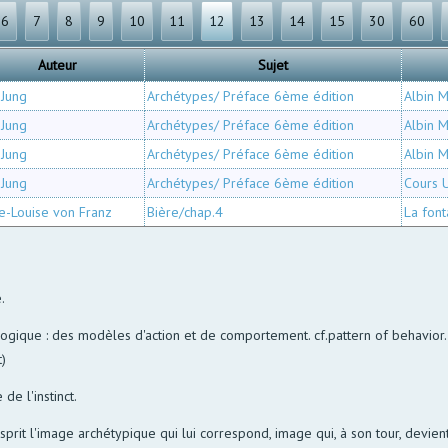
6
7
8
9
10
11
12
13
14
15
30
60
Auteur
Sujet
 Jung
Archétypes/ Préface 6ème édition
Albin M
 Jung
Archétypes/ Préface 6ème édition
Albin M
 Jung
Archétypes/ Préface 6ème édition
Albin M
 Jung
Archétypes/ Préface 6ème édition
Cours 
e-Louise von Franz
Bière/chap.4
La font
.
ologique : des modèles d'action et de comportement. cf.pattern of behavior. p
)
 de l'instinct.
sprit l'image archétypique qui lui correspond, image qui, à son tour, devie