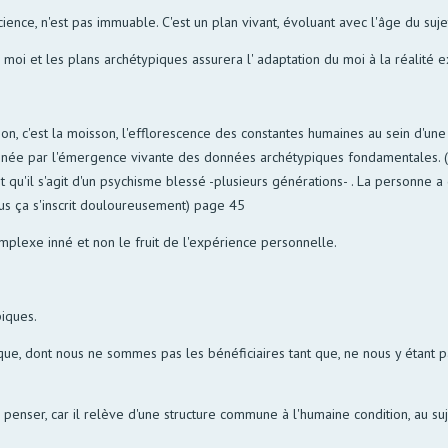
cience, n'est pas immuable. C'est un plan vivant, évoluant avec l'âge du suj
 le moi et les plans archétypiques assurera l' adaptation du moi à la réalité e
ison, c'est la moisson, l'efflorescence des constantes humaines au sein d'u
gnée par l'émergence vivante des données archétypiques fondamentales. ( n.p
u'il s'agit d'un psychisme blessé -plusieurs générations- . La personne a dif
plus ça s'inscrit douloureusement) page 45
mplexe inné et non le fruit de l'expérience personnelle.
piques.
que, dont nous ne sommes pas les bénéficiaires tant que, ne nous y étant 
 penser, car il relève d'une structure commune à l'humaine condition, au suj