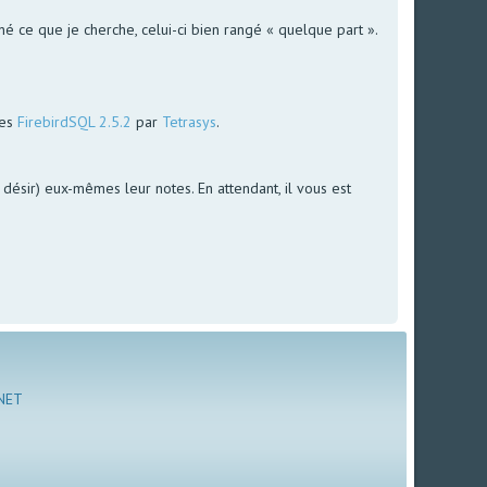
é ce que je cherche, celui-ci bien rangé « quelque part ».
ées
FirebirdSQL 2.5.2
par
Tetrasys
.
le désir) eux-mêmes leur notes. En attendant, il vous est
 NET