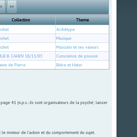
>
>>
Collection
Theme
ichel
Archétype
ichel
Musique
ichel
Masculin et ses valeurs
ULB B. CAHEN 18/11/03
Conscience de pouvoir
aine de Pierre
Bière et Hator
age 41 (n.p.s.: ils sont organisateurs de la psyché; laisser
nt le moteur de l'action et du comportement du sujet.