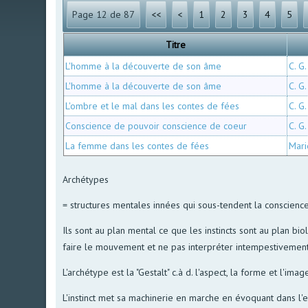
Page 12 de 87
<<
<
1
2
3
4
5
Titre
L'homme à la découverte de son âme
C. G.
L'homme à la découverte de son âme
C. G.
L'ombre et le mal dans les contes de fées
C. G.
Conscience de pouvoir conscience de coeur
C. G.
La femme dans les contes de fées
Mari
Archétypes
= structures mentales innées qui sous-tendent la conscience
Ils sont au plan mental ce que les instincts sont au plan bi
faire le mouvement et ne pas interpréter intempestivement
L'archétype est la "Gestalt" c.à d. l'aspect, la forme et l'image
L'instinct met sa machinerie en marche en évoquant dans l'e