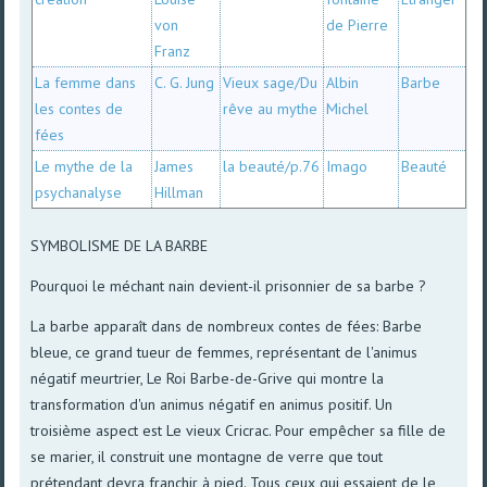
von
de Pierre
Franz
La femme dans
C. G. Jung
Vieux sage/Du
Albin
Barbe
les contes de
rêve au mythe
Michel
fées
Le mythe de la
James
la beauté/p.76
Imago
Beauté
psychanalyse
Hillman
SYMBOLISME DE LA BARBE
Pourquoi le méchant nain devient-il prisonnier de sa barbe ?
La barbe apparaît dans de nombreux contes de fées: Barbe
bleue, ce grand tueur de femmes, représentant de l'animus
négatif meurtrier, Le Roi Barbe-de-Grive qui montre la
transformation d'un animus négatif en animus positif. Un
troisième aspect est Le vieux Cricrac. Pour empêcher sa fille de
se marier, il construit une montagne de verre que tout
prétendant devra franchir à pied. Tous ceux qui essaient de le