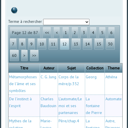
Terme à rechercher
Page 12 de 87
<<
<
1
2
3
4
5
6
7
8
9
10
11
12
13
14
15
30
60
>
>>
Titre
Auteur
Sujet
Collection
Theme
Métamorphoses
C. G. Jung
Corps de la
Georg
Athéna
de l'âme et ses
mère/p.352
symbôles
De l'instinct à
Charles
L'automate/Le
La
Automate
l'esprit
Baudouin
moi et ses
fontaine
partenaires
de Pierre
Mythes de la
Marie-
Père/chap.4
La
Autre,
création
Louise
fontaine
Etranger