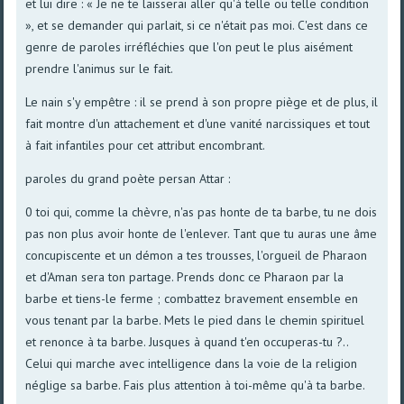
et lui dire : « Je ne te laisserai aller qu'à telle ou telle condition
», et se demander qui parlait, si ce n'était pas moi. C'est dans ce
genre de paroles irréfléchies que l'on peut le plus aisément
prendre l'animus sur le fait.
Le nain s'y empêtre : il se prend à son propre piège et de plus, il
fait montre d'un attachement et d'une vanité narcissiques et tout
à fait infantiles pour cet attribut encombrant.
paroles du grand poète persan Attar :
0 toi qui, comme la chèvre, n'as pas honte de ta barbe, tu ne dois
pas non plus avoir honte de l'enlever. Tant que tu auras une âme
concupiscente et un démon a tes trousses, l'orgueil de Pharaon
et d'Aman sera ton partage. Prends donc ce Pharaon par la
barbe et tiens-le ferme ; combattez bravement ensemble en
vous tenant par la barbe. Mets le pied dans le chemin spirituel
et renonce à ta barbe. Jusques à quand t'en occuperas-tu ?..
Celui qui marche avec intelligence dans la voie de la religion
néglige sa barbe. Fais plus attention à toi-même qu'à ta barbe.