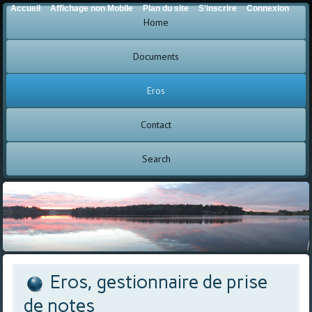
Accueil
Affichage non Mobile
Plan du site
S'inscrire
Connexion
Home
Documents
Eros
Contact
Search
Eros, gestionnaire de prise
de notes