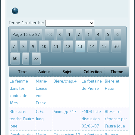
Terme à rechercher
Page 13 de 87
<<
<
1
2
3
4
5
6
7
8
9
10
11
12
13
14
15
30
60
>
>>
Titre
Auteur
Sujet
Collection
Theme
La femme
Marie-
Bière/chap.4
La fontaine
Bière et
dans les
Louise
de Pierre
Hator
contes de
von
fées
Franz
Blessure:
C. G.
Anima/p.217
EMDR liste
Blessure:
tendre l'autre
Jung
discussion
réponse par
joue
05/06/07
l'autre joue
L'analyse des
Marie-
Titans/chap.10
La fontaine
Bougre