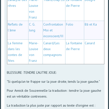
rêves
Louise
de Pierre
von
Franz
Reflets de
C. G.
Confrontation
Folio
Bâ et Ka
l'âme
Jung
Moi et
inconscient/III
La femme
Marie-
Canard/Les
La fontaine
Canard
dans les
Louise
deux
de Pierre
contes de
von
compagnons
fées
Franz
BLESSURE :TENDRE L'AUTRE JOUE:
"Si quelqu'un te frappe sur la joue droite, tends la joue gauche."
Pour Annick de Souzennelle la traduction : tendre la joue gauche
est un véritable contresens.
La traduction la plus juste par rapport au texte d'origine est :