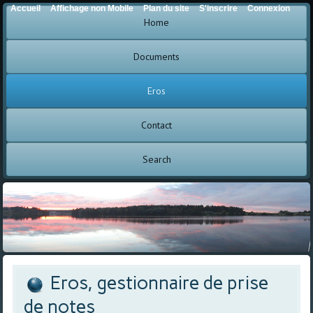
Accueil
Affichage non Mobile
Plan du site
S'inscrire
Connexion
Home
Documents
Eros
Contact
Search
Eros, gestionnaire de prise
de notes