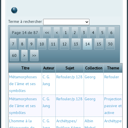
Terme à rechercher
Page 14 de 87
<<
<
1
2
3
4
5
6
7
8
9
10
11
12
13
14
15
30
60
>
>>
Titre
Auteur
Sujet
Collection
Theme
Métamorphoses
C. G.
Refouler/p.128
Georg
Refouler
de l'âme et ses
Jung
symbôles
Métamorphoses
C. G.
Refouler/p.128
Georg
Projection
de l'âme et ses
Jung
passive et
symbôles
active
L'homme à la
C. G.
Archétypes/
Albin
Archétype
découverte de
Jung
Préface 6ème
Michel