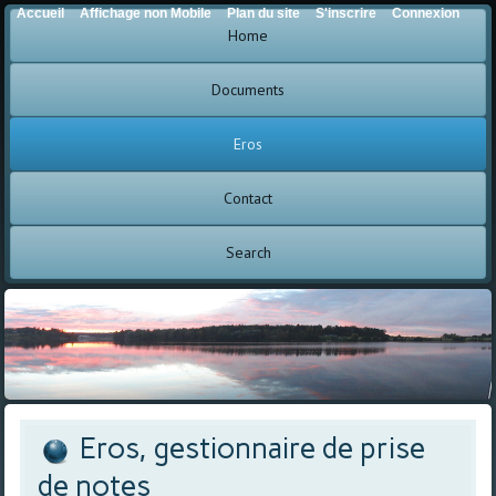
Accueil
Affichage non Mobile
Plan du site
S'inscrire
Connexion
Home
Documents
Eros
Contact
Search
Eros, gestionnaire de prise
de notes