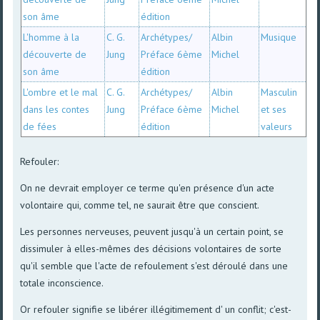
son âme
édition
L'homme à la
C. G.
Archétypes/
Albin
Musique
découverte de
Jung
Préface 6ème
Michel
son âme
édition
L'ombre et le mal
C. G.
Archétypes/
Albin
Masculin
dans les contes
Jung
Préface 6ème
Michel
et ses
de fées
édition
valeurs
Refouler:
On ne devrait employer ce terme qu'en présence d'un acte
volontaire qui, comme tel, ne saurait être que conscient.
Les personnes nerveuses, peuvent jusqu'à un certain point, se
dissimuler à elles-mêmes des décisions volontaires de sorte
qu'il semble que l'acte de refoulement s'est déroulé dans une
totale inconscience.
Or refouler signifie se libérer illégitimement d' un conflit; c'est-