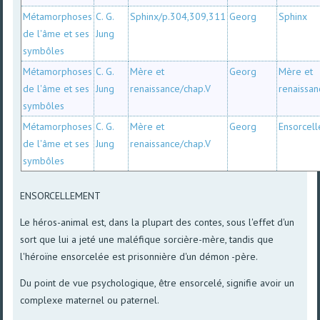
Métamorphoses
C. G.
Sphinx/p.304,309,311
Georg
Sphinx
de l'âme et ses
Jung
symbôles
Métamorphoses
C. G.
Mère et
Georg
Mère et
de l'âme et ses
Jung
renaissance/chap.V
renaissan
symbôles
Métamorphoses
C. G.
Mère et
Georg
Ensorcel
de l'âme et ses
Jung
renaissance/chap.V
symbôles
ENSORCELLEMENT
Le héros-animal est, dans la plupart des contes, sous l'effet d'un
sort que lui a jeté une maléfique sorcière-mère, tandis que
l'héroïne ensorcelée est prisonnière d'un démon -père.
Du point de vue psychologique, être ensorcelé, signifie avoir un
complexe maternel ou paternel.