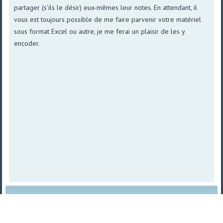
partager (s'ils le désir) eux-mêmes leur notes. En attendant, il
vous est toujours possible de me faire parvenir votre matériel
sous format Excel ou autre, je me ferai un plaisir de les y
encoder.
Plan du site
|
Vue imprimable
| © 2008 - 2026