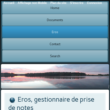
Accueil
Affichage non Mobile
Plan du site
S'inscrire
Connexion
Home
Documents
Eros
Contact
Search
Eros, gestionnaire de prise
de notes