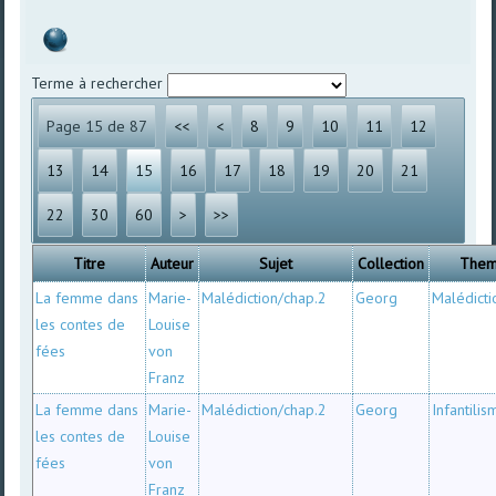
Terme à rechercher
Page 15 de 87
<<
<
8
9
10
11
12
13
14
15
16
17
18
19
20
21
22
30
60
>
>>
Titre
Auteur
Sujet
Collection
The
La femme dans
Marie-
Malédiction/chap.2
Georg
Malédicti
les contes de
Louise
fées
von
Franz
La femme dans
Marie-
Malédiction/chap.2
Georg
Infantilis
les contes de
Louise
fées
von
Franz