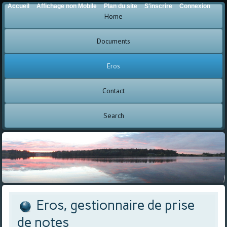
Accueil
Affichage non Mobile
Plan du site
S'inscrire
Connexion
Home
Documents
Eros
Contact
Search
Eros, gestionnaire de prise
de notes