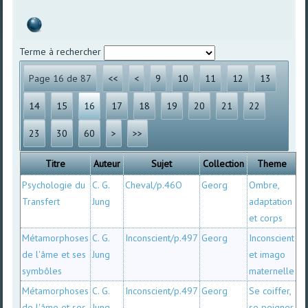
Terme à rechercher
Page 16 de 87
<<
<
9
10
11
12
13
14
15
16
17
18
19
20
21
22
23
30
60
>
>>
Titre
Auteur
Sujet
Collection
Theme
Psychologie du
C. G.
Cheval/p.46O
Georg
Ombre,
Transfert
Jung
adaptation
et corps
Métamorphoses
C. G.
Inconscient/p.497
Georg
Inconscient
de l'âme et ses
Jung
et imago
symbôles
maternelle
Métamorphoses
C. G.
Inconscient/p.497
Georg
Se coiffer,
de l'âme et ses
Jung
se peigner