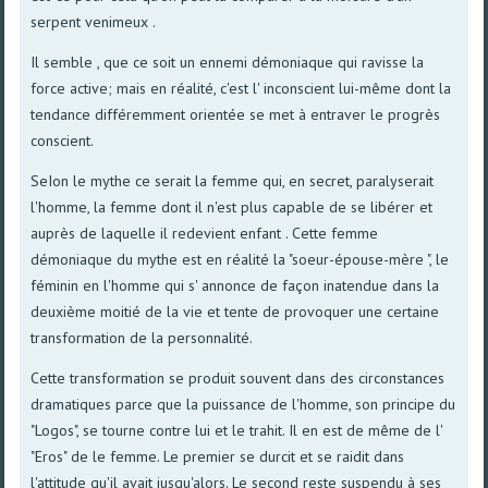
serpent venimeux .
Il semble , que ce soit un ennemi démoniaque qui ravisse la
force active; mais en réalité, c'est l' inconscient lui-même dont la
tendance différemment orientée se met à entraver le progrès
conscient.
SeIon le mythe ce serait la femme qui, en secret, paralyserait
l'homme, la femme dont il n'est plus capable de se libérer et
auprès de laquelle il redevient enfant . Cette femme
démoniaque du mythe est en réalité la "soeur-épouse-mère ", le
féminin en l'homme qui s' annonce de façon inatendue dans la
deuxième moitié de la vie et tente de provoquer une certaine
transformation de la personnalité.
Cette transformation se produit souvent dans des circonstances
dramatiques parce que la puissance de l'homme, son principe du
"Logos", se tourne contre lui et le trahit. Il en est de même de l'
"Eros" de le femme. Le premier se durcit et se raidit dans
l'attitude qu'il avait jusqu'alors. Le second reste suspendu à ses