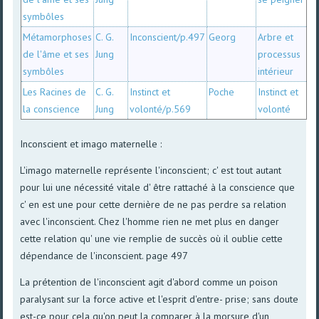
symbôles
Métamorphoses
C. G.
Inconscient/p.497
Georg
Arbre et
de l'âme et ses
Jung
processus
symbôles
intérieur
Les Racines de
C. G.
Instinct et
Poche
Instinct et
la conscience
Jung
volonté/p.569
volonté
Inconscient et imago maternelle :
L'imago maternelle représente l'inconscient; c' est tout autant
pour lui une nécessité vitale d' être rattaché à la conscience que
c' en est une pour cette dernière de ne pas perdre sa relation
avec l'inconscient. Chez l'homme rien ne met plus en danger
cette relation qu' une vie remplie de succès où il oublie cette
dépendance de l'inconscient. page 497
La prétention de l'inconscient agit d'abord comme un poison
paralysant sur la force active et l'esprit d'entre- prise; sans doute
est-ce pour cela qu'on peut la comparer à la morsure d'un