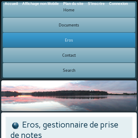
Accueil
Affichage non Mobile
Plan du site
S'inscrire
Connexion
Home
Documents
Eros
Contact
Search
Eros, gestionnaire de prise
de notes