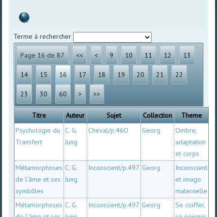
Terme à rechercher
Page 16 de 87
<<
<
9
10
11
12
13
14
15
16
17
18
19
20
21
22
23
30
60
>
>>
Titre
Auteur
Sujet
Collection
Theme
Psychologie du
C. G.
Cheval/p.46O
Georg
Ombre,
Transfert
Jung
adaptation
et corps
Métamorphoses
C. G.
Inconscient/p.497
Georg
Inconscient
de l'âme et ses
Jung
et imago
symbôles
maternelle
Métamorphoses
C. G.
Inconscient/p.497
Georg
Se coiffer,
de l'âme et ses
Jung
se peigner