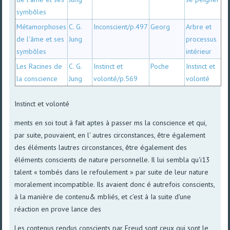
symbôles
Métamorphoses
C. G.
Inconscient/p.497
Georg
Arbre et
de l'âme et ses
Jung
processus
symbôles
intérieur
Les Racines de
C. G.
Instinct et
Poche
Instinct et
la conscience
Jung
volonté/p.569
volonté
Instinct et volonté
ments en soi tout à fait aptes à passer ms la conscience et qui,
par suite, pouvaient, en l' autres circonstances, être également
des éléments lautres circonstances, être également des
éléments conscients de nature personnelle. Il lui sembla qu'i13
talent « tombés dans le refoulement » par suite de leur nature
moralement incompatible. Ils avaient donc é autrefois conscients,
à la manière de contenu& mbIiés, et c'est à Ia suite d'une
réaction en prove lance des
Les contenus rendus conscients par Freud sont ceux qui sont le