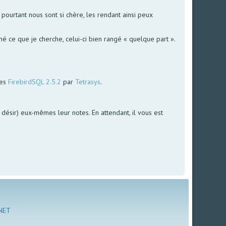
ourtant nous sont si chère, les rendant ainsi peux
é ce que je cherche, celui-ci bien rangé « quelque part ».
ées
FirebirdSQL 2.5.2
par
Tetrasys
.
le désir) eux-mêmes leur notes. En attendant, il vous est
 NET