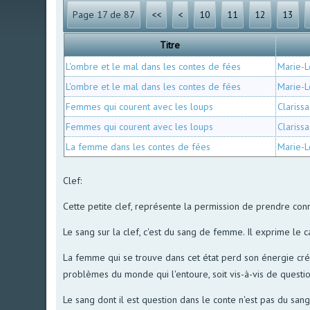
Page 17 de 87
<<
<
10
11
12
13
Titre
L'ombre et le mal dans les contes de fées
Marie-L
L'ombre et le mal dans les contes de fées
Marie-L
Femmes qui courent avec les loups
Clarissa
Femmes qui courent avec les loups
Clarissa
La femme dans les contes de fées
Marie-L
Clef:
Cette petite clef, représente la permission de prendre con
Le sang sur la clef, c'est du sang de femme. Il exprime le c
La femme qui se trouve dans cet état perd son énergie créa
problèmes du monde qui l'entoure, soit vis-à-vis de ques
Le sang dont il est question dans le conte n'est pas du san