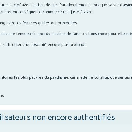
rer Ia clef avec du tissu de crin. Paradoxalement, alors que sa vie d'avan
n sang et en conséquence commence tout juste à vivre.
sang avec les femmes qui les ont précédées.
oins une femme qui a perdu l'instinct de faire les bons choix pour elle-mê
ons affronter une obscurité encore plus profonde.
oires les plus pauvres du psychisme, car si elle ne construit que sur les m
re.
ilisateurs non encore authentifiés