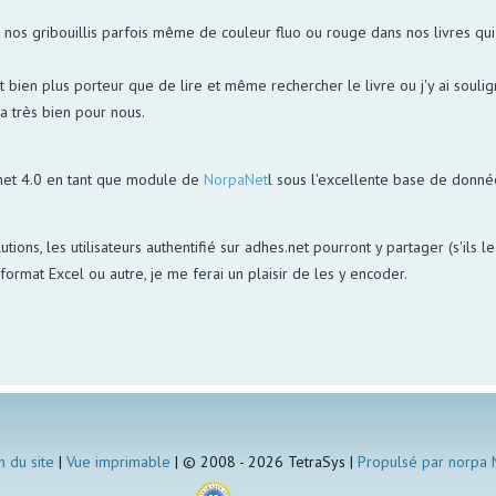
s gribouillis parfois même de couleur fluo ou rouge dans nos livres qui p
bien plus porteur que de lire et même rechercher le livre ou j'y ai soulign
la très bien pour nous.
net 4.0 en tant que module de
NorpaNet
l sous l'excellente base de donn
utions, les utilisateurs authentifié sur adhes.net pourront y partager (s'ils 
ormat Excel ou autre, je me ferai un plaisir de les y encoder.
n du site
|
Vue imprimable
| © 2008 - 2026 TetraSys |
Propulsé par norpa