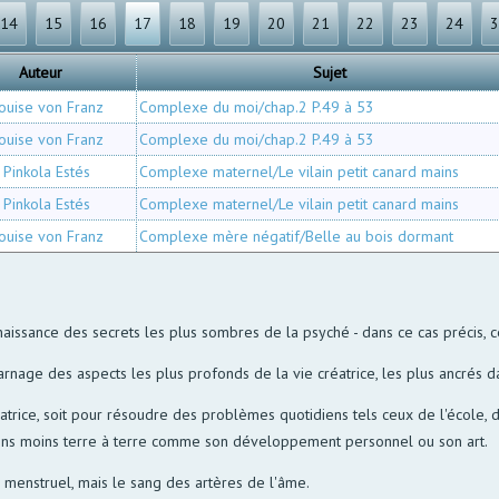
14
15
16
17
18
19
20
21
22
23
24
Auteur
Sujet
ouise von Franz
Complexe du moi/chap.2 P.49 à 53
ouise von Franz
Complexe du moi/chap.2 P.49 à 53
 Pinkola Estés
Complexe maternel/Le vilain petit canard mains
 Pinkola Estés
Complexe maternel/Le vilain petit canard mains
ouise von Franz
Complexe mère négatif/Belle au bois dormant
naissance des secrets les plus sombres de la psyché - dans ce cas précis, 
arnage des aspects les plus profonds de la vie créatrice, les plus ancrés d
trice, soit pour résoudre des problèmes quotidiens tels ceux de l'école, d
tions moins terre à terre comme son développement personnel ou son art.
g menstruel, mais le sang des artères de l'âme.