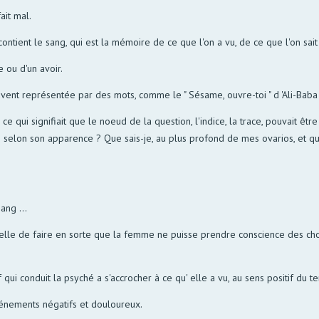
ait mal.
e contient le sang, qui est la mémoire de ce que l'on a vu, de ce que l'on sai
e ou d'un avoir.
vent représentée par des mots, comme le " Sésame, ouvre-toi " d 'Ali-Baba ,
, ce qui signifiait que le noeud de la question, l'indice, la trace, pouvait 
pas selon son apparence ? Que sais-je, au plus profond de mes ovarios, et que
ang ...
s celle de faire en sorte que la femme ne puisse prendre conscience des ch
 qui conduit la psyché a s'accrocher à ce qu' elle a vu, au sens positif du t
événements négatifs et douloureux.