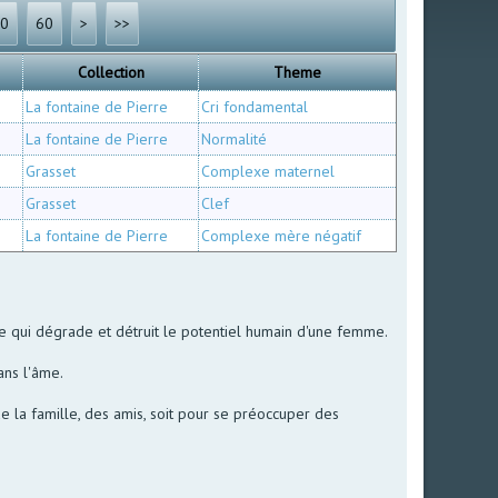
30
60
>
>>
Collection
Theme
La fontaine de Pierre
Cri fondamental
La fontaine de Pierre
Normalité
Grasset
Complexe maternel
Grasset
Clef
La fontaine de Pierre
Complexe mère négatif
ce qui dégrade et détruit le potentiel humain d'une femme.
ans l'âme.
e la famille, des amis, soit pour se préoccuper des