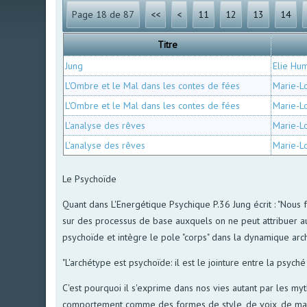
Page 18 de 87
<<
<
11
12
13
14
Titre
Jung
Elie Hu
L'Ombre et le Mal dans les contes de fées
Marie-L
L'Ombre et le Mal dans les contes de fées
Marie-L
L'analyse des rêves
Marie-L
L'analyse des rêves
Marie-L
Le Psychoïde
Quant dans L'Energétique Psychique P.36 Jung écrit : "Nous
sur des processus de base auxquels on ne peut attribuer au
psychoïde et intègre le pole "corps" dans la dynamique arc
"L'archétype est psychoïde: il est le jointure entre la psy
C'est pourquoi il s'exprime dans nos vies autant par les my
comportement comme des formes de style, de voix, de main