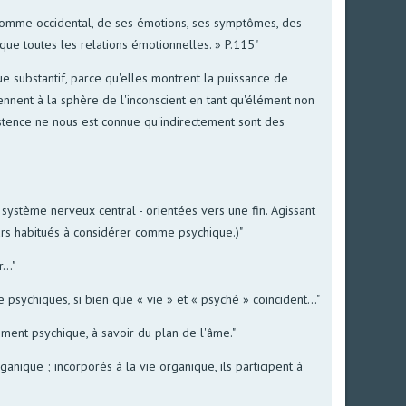
e l'homme occidental, de ses émotions, ses symptômes, des
ique toutes les relations émotionnelles. » P.115"
que substantif, parce qu'elles montrent la puissance de
iennent à la sphère de l'inconscient en tant qu'élément non
existence ne nous est connue qu'indirectement sont des
 système nerveux central - orientées vers une fin. Agissant
urs habitués à considérer comme psychique.)"
.."
psychiques, si bien que « vie » et « psyché » coïncident..."
rement psychique, à savoir du plan de l'âme."
anique ; incorporés à la vie organique, ils participent à