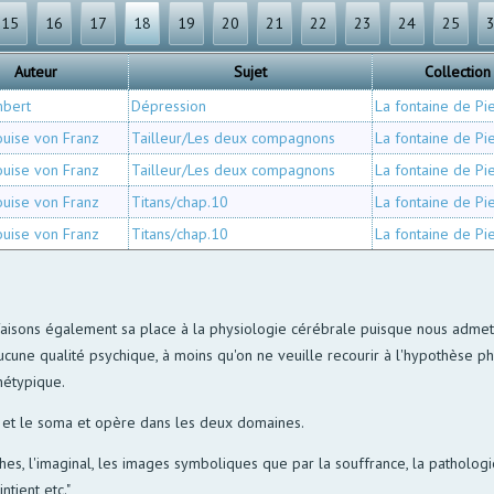
15
16
17
18
19
20
21
22
23
24
25
Auteur
Sujet
Collection
mbert
Dépression
La fontaine de Pi
ouise von Franz
Tailleur/Les deux compagnons
La fontaine de Pi
ouise von Franz
Tailleur/Les deux compagnons
La fontaine de Pi
ouise von Franz
Titans/chap.10
La fontaine de Pi
ouise von Franz
Titans/chap.10
La fontaine de Pi
 faisons également sa place à la physiologie cérébrale puisque nous admett
cune qualité psychique, à moins qu'on ne veuille recourir à l'hypothèse ph
hétypique.
ché et le soma et opère dans les deux domaines.
thes, l'imaginal, les images symboliques que par la souffrance, la patholog
tient etc."