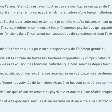
e de l'anima: "Bien sûr, c'est avant tout au travers des figures oniriques d
contre.... « Elle renforce, exagère, falsifie et colore d'une teinte mytholog
et Bleuler pour cette expression du « psychoïde », qu'ils utilisent en tant 
"Là où l'instinct prédomine commencent les phénomènes psychoïdes qui appart
 "les fonctions dans l'inconscient non susceptibes de conscience et dont l'
mine la réaction », la « puissance prospective » de l'élément germinaI. ...
hoïde est la somme de toutes les fonctions corporelles - y compris celles du
a vie (à l'exclusion des fonctions corticales que nous sommes depuis toujo
t et l'utilisation des expériences antérieures en vue d'atteindre ce dernier.
"toutes les activités de la matière visant à un but sont considérées comme 
choïde" une qualité qui ressemble au psychique et non pas " une réalité prop
 et à l'expérience sont liés d'une manière ou d'une autre à un substrat org