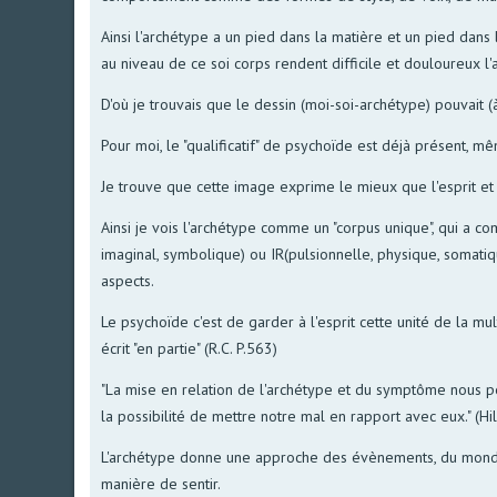
Ainsi l'archétype a un pied dans la matière et un pied dans
au niveau de ce soi corps rendent difficile et douloureux l'a
D'où je trouvais que le dessin (moi-soi-archétype) pouvait (à
Pour moi, le "qualificatif" de psychoïde est déjà présent, mê
Je trouve que cette image exprime le mieux que l'esprit et 
Ainsi je vois l'archétype comme un "corpus unique", qui a co
imaginal, symbolique) ou IR(pulsionnelle, physique, somati
aspects.
Le psychoïde c'est de garder à l'esprit cette unité de la m
écrit "en partie" (R.C. P.563)
"La mise en relation de l'archétype et du symptôme nous per
la possibilité de mettre notre mal en rapport avec eux." (Hi
L'archétype donne une approche des évènements, du monde, 
manière de sentir.