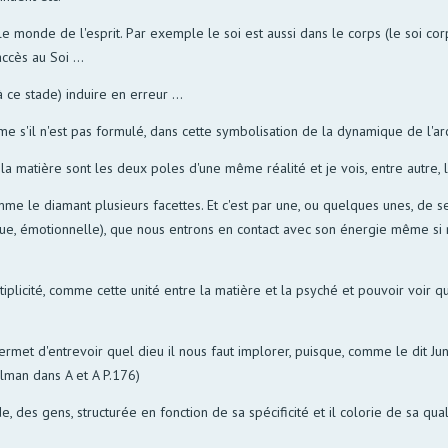
 le monde de l'esprit. Par exemple le soi est aussi dans le corps (le soi c
ccès au Soi ...
 ce stade) induire en erreur ...
me s'il n'est pas formulé, dans cette symbolisation de la dynamique de l'arc
la matière sont les deux poles d'une même réalité et je vois, entre autre,
mme le diamant plusieurs facettes. Et c'est par une, ou quelques unes, de se
que, émotionnelle), que nous entrons en contact avec son énergie même si n
ultiplicité, comme cette unité entre la matière et la psyché et pouvoir voi
met d'entrevoir quel dieu il nous faut implorer, puisque, comme le dit Jung
llman dans A et A P.176)
des gens, structurée en fonction de sa spécificité et il colorie de sa q