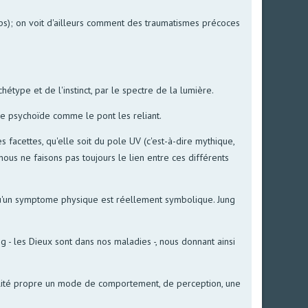
orps); on voit d'ailleurs comment des traumatismes précoces
hétype et de l'instinct, par le spectre de la lumière.
 le psychoïde comme le pont les reliant.
s facettes, qu'elle soit du pole UV (c'est-à-dire mythique,
ous ne faisons pas toujours le lien entre ces différents
r qu'un symptome physique est réellement symbolique. Jung
 - les Dieux sont dans nos maladies -, nous donnant ainsi
ualité propre un mode de comportement, de perception, une