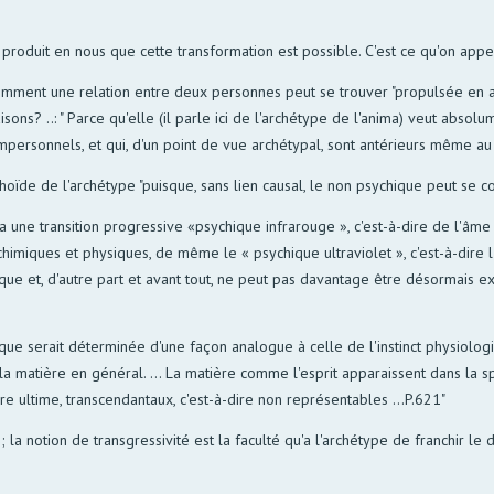
 produit en nous que cette transformation est possible. C'est ce qu'on appel
e comment une relation entre deux personnes peut se trouver "propulsée en
isons? ..: " Parce qu'elle (il parle ici de l'archétype de l'anima) veut abso
impersonnels, et qui, d'un point de vue archétypal, sont antérieurs même au
oïde de l'archétype "puisque, sans lien causal, le non psychique peut se co
a une transition progressive «psychique infrarouge », c'est-à-dire de l'âm
himiques et physiques, de même le « psychique ultraviolet », c'est-à-dire 
que et, d'autre part et avant tout, ne peut pas davantage être désormais 
ique serait déterminée d'une façon analogue à celle de l'instinct physiolog
à la matière en général. ... La matière comme l'esprit apparaissent dans l
e ultime, transcendantaux, c'est-à-dire non représentables ...P.621"
; la notion de transgressivité est la faculté qu'a l'archétype de franchir l