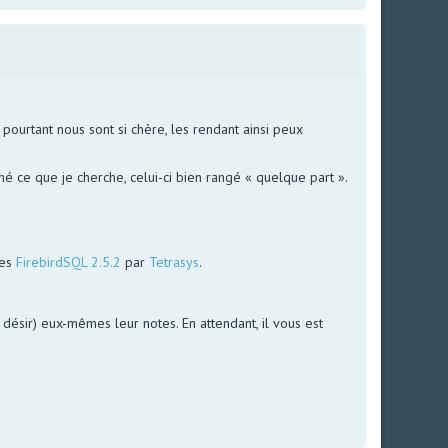
ourtant nous sont si chère, les rendant ainsi peux
é ce que je cherche, celui-ci bien rangé « quelque part ».
ées
FirebirdSQL 2.5.2
par
Tetrasys
.
le désir) eux-mêmes leur notes. En attendant, il vous est