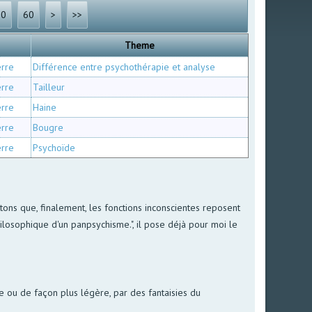
30
60
>
>>
Theme
erre
Différence entre psychothérapie et analyse
erre
Tailleur
erre
Haine
erre
Bougre
erre
Psychoïde
ons que, finalement, les fonctions inconscientes reposent
ilosophique d'un panpsychisme.", il pose déjà pour moi le
ie ou de façon plus légère, par des fantaisies du