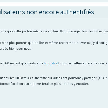
ilisateurs non encore authentifiés
s gribouillis parfois même de couleur fluo ou rouge dans nos livres qui p
bien plus porteur que de lire et même rechercher le livre ou j'y ai soulign
la très bien pour nous.
net 4.0 en tant que module de
NorpaNet
l sous l'excellente base de donn
utions, les utilisateurs authentifié sur adhes.net pourront y partager (s'ils 
ormat Excel ou autre, je me ferai un plaisir de les y encoder.