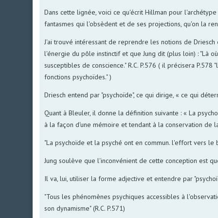
Dans cette lignée, voici ce qu'écrit Hillman pour l'archétyp
fantasmes qui l'obsèdent et de ses projections, qu'on la ren
J'ai trouvé intéressant de reprendre les notions de Driesch 
l'énergie du pôle instinctif et que Jung dit (plus loin) : 
susceptibles de conscience." R.C. P.576 ( il précisera P.578
fonctions psychoïdes." )
Driesch entend par "psychoïde", ce qui dirige, « ce qui déter
Quant à Bleuler, il donne la définition suivante : « La psyc
à la façon d'une mémoire et tendant à la conservation de l
"La psychoïde et la psyché ont en commun. l'effort vers le bu
Jung soulève que l'inconvénient de cette conception est que 
Il va, lui, utiliser la forme adjective et entendre par "psy
"Tous les phénomènes psychiques accessibles à l'observation
son dynamisme" (R.C. P.571)