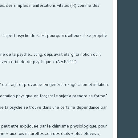
s, des simpIes manifestations vitales (IR) comme des
'aspect psychoïde. C'est pourquoi d'ailleurs, il se projette
de la psyché... Jung, déjà, avait élargi la notion qu'il
avec certitude de psychique » (A.A.P.141")
 qu'il agit et provoque en général exagération et inflation.
entation physique en forçant le sujet à prendre sa forme."
t que la psyché se trouve dans une certaine dépendance par
 ne peut être expliquée par le chimisme physiologique, pour
mes aux lois naturelles...en des états « plus élevés »,