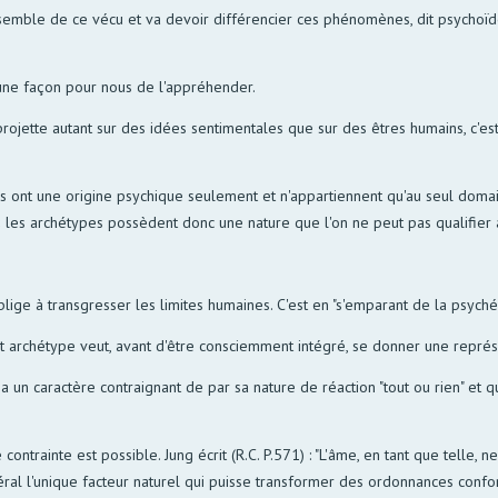
emble de ce vécu et va devoir différencier ces phénomènes, dit psychoïde
 une façon pour nous de l'appréhender.
rojette autant sur des idées sentimentales que sur des êtres humains, c'est l
 ont une origine psychique seulement et n'appartiennent qu'au seul domaine 
« les archétypes possèdent donc une nature que l'on ne peut pas qualifier 
lige à transgresser les limites humaines. C'est en "s'emparant de la psyché"
ut archétype veut, avant d'être consciemment intégré, se donner une représ
 a un caractère contraignant de par sa nature de réaction "tout ou rien" e
ntrainte est possible. Jung écrit (R.C. P.571) : "L'âme, en tant que telle,
néral l'unique facteur naturel qui puisse transformer des ordonnances confor