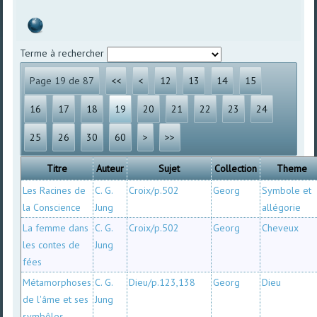
Terme à rechercher
Page 19 de 87
<<
<
12
13
14
15
16
17
18
19
20
21
22
23
24
25
26
30
60
>
>>
Titre
Auteur
Sujet
Collection
Theme
Les Racines de
C. G.
Croix/p.502
Georg
Symbole et
la Conscience
Jung
allégorie
La femme dans
C. G.
Croix/p.502
Georg
Cheveux
les contes de
Jung
fées
Métamorphoses
C. G.
Dieu/p.123,138
Georg
Dieu
de l'âme et ses
Jung
symbôles