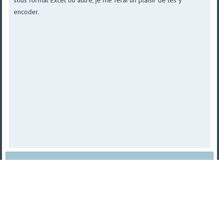
sous format Excel ou autre, je me ferai un plaisir de les y
encoder.
Plan du site
|
Vue imprimable
| © 2008 - 2026
TetraSys |
Propulsé par norpa NET
TetraSys