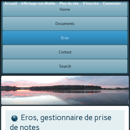
Accueil
Affichage non Mobile
Plan du site
S'inscrire
Connexion
Home
Documents
Eros
Contact
Search
Eros, gestionnaire de prise
de notes