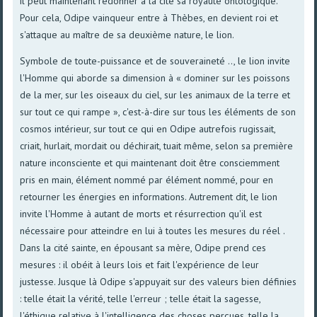
il peut maintenant redonner à la cité sa royauté ontologique.
Pour cela, Odipe vainqueur entre à Thèbes, en devient roi et
s'attaque au maître de sa deuxième nature, le lion.
Symbole de toute-puissance et de souveraineté .., le lion invite
l'Homme qui aborde sa dimension à « dominer sur les poissons
de la mer, sur les oiseaux du ciel, sur les animaux de la terre et
sur tout ce qui rampe », c'est-à-dire sur tous les éléments de son
cosmos intérieur, sur tout ce qui en Odipe autrefois rugissait,
criait, hurlait, mordait ou déchirait, tuait même, selon sa première
nature inconsciente et qui maintenant doit être consciemment
pris en main, élément nommé par élément nommé, pour en
retourner les énergies en informations. Autrement dit, le lion
invite l'Homme à autant de morts et résurrection qu'il est
nécessaire pour atteindre en lui à toutes les mesures du réel .
Dans la cité sainte, en épousant sa mère, Odipe prend ces
mesures : il obéit à leurs lois et fait l'expérience de leur
justesse. Jusque là Odipe s'appuyait sur des valeurs bien définies
: telle était la vérité, telle l'erreur ; telle était la sagesse,
l'éthique relative à l'intelligence des choses perçues, telle la