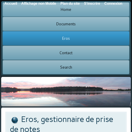
Accueil
Affichage non Mobile
Plan du site
S'inscrire
Connexion
Home
Documents
Eros
Contact
Search
Eros, gestionnaire de prise
de notes