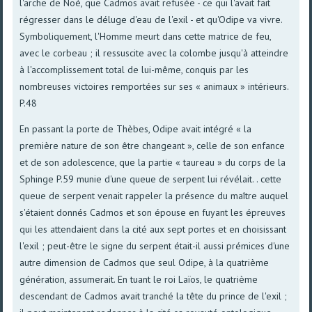
l'arche de Noé, que Cadmos avait refusée - ce qui l'avait fait
régresser dans le déluge d'eau de l'exil - et qu'Odipe va vivre.
Symboliquement, l'Homme meurt dans cette matrice de feu,
avec le corbeau ; il ressuscite avec la colombe jusqu'à atteindre
à l'accomplissement total de lui-même, conquis par les
nombreuses victoires remportées sur ses « animaux » intérieurs.
P.48
En passant la porte de Thèbes, Odipe avait intégré « la
première nature de son être changeant », celle de son enfance
et de son adolescence, que la partie « taureau » du corps de la
Sphinge P.59 munie d'une queue de serpent lui révélait. . cette
queue de serpent venait rappeler la présence du maître auquel
s'étaient donnés Cadmos et son épouse en fuyant les épreuves
qui les attendaient dans la cité aux sept portes et en choisissant
l'exil ; peut-être le signe du serpent était-il aussi prémices d'une
autre dimension de Cadmos que seul Odipe, à la quatrième
génération, assumerait. En tuant le roi Laïos, le quatrième
descendant de Cadmos avait tranché la tête du prince de l'exil ;