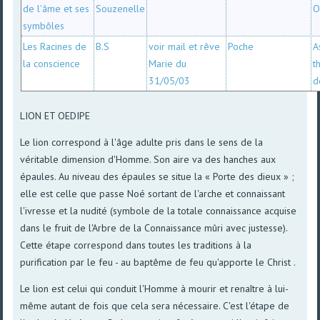
de l'âme et ses
Souzenelle
O
symbôles
Les Racines de
B.S
voir mail et rêve
Poche
A
la conscience
Marie du
t
31/05/03
d
LION ET OEDIPE
Le lion correspond à l'âge adulte pris dans le sens de la
véritable dimension d'Homme. Son aire va des hanches aux
épaules. Au niveau des épaules se situe la « Porte des dieux » ;
elle est celle que passe Noé sortant de l'arche et connaissant
l'ivresse et la nudité (symbole de la totale connaissance acquise
dans le fruit de l'Arbre de la Connaissance mûri avec justesse).
Cette étape correspond dans toutes les traditions à la
purification par le feu - au baptême de feu qu'apporte le Christ .
Le lion est celui qui conduit l'Homme à mourir et renaître à lui-
même autant de fois que cela sera nécessaire. C'est l'étape de