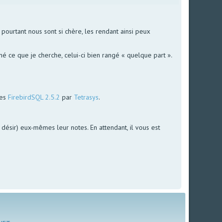
ourtant nous sont si chère, les rendant ainsi peux
é ce que je cherche, celui-ci bien rangé « quelque part ».
ées
FirebirdSQL 2.5.2
par
Tetrasys
.
le désir) eux-mêmes leur notes. En attendant, il vous est