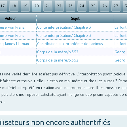
17
18
19
20
21
22
23
24
25
26
27
Auteur
Sujet
uise von Franz
Conte interprétation/ Chapitre 3
La font
uise von Franz
Conte interprétation/ Chapitre 3
La font
ng James Hillman
Contribution aux problème de l'animus
La font
g
Corps de la mère/p.352
Georg
g
Corps de la mère/p.352
Georg
 pas une vérité dernière et n'est pas définitive. L'interprétation psychlogiq
e satisfaisante et trouve-t-eIIe un écho en moi-même et chez les autres ? Et 
e matériel interprété en relation avec ma propre nature. Il est possible qu'i
 puis alors me reposer, satisfaite, ayant mangé ce que je suis capable de 
er.
ilisateurs non encore authentifiés