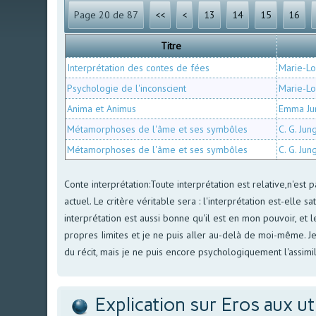
Page 20 de 87
<<
<
13
14
15
16
Titre
Interprétation des contes de fées
Marie-Lo
Psychologie de l'inconscient
Marie-Lo
Anima et Animus
Emma Ju
Métamorphoses de l'âme et ses symbôles
C. G. Jun
Métamorphoses de l'âme et ses symbôles
C. G. Jun
Conte interprétation:Toute interprétation est relative,n'est
actuel. Le critère véritable sera : l'interprétation est-ell
interprétation est aussi bonne qu'il est en mon pouvoir, et l
propres Iimites et je ne puis aIler au-delà de moi-même. Je
du récit, mais je ne puis encore psychologiquement l'assimil
Explication sur Eros aux ut