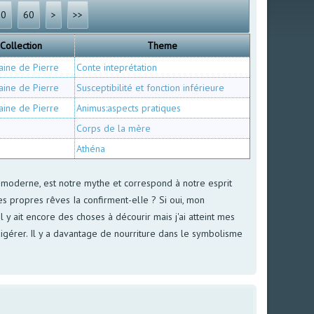
30
60
>
>>
Collection
Theme
aine de Pierre
Conte inteprétation
aine de Pierre
Susceptibilité et fonction inférieure
aine de Pierre
Animus:aspects pratiques
Corps de la mère
Athéna
ue, moderne, est notre mythe et correspond à notre esprit
mes propres rêves Ia confirment-elIe ? Si oui, mon
l y ait encore des choses à décourir mais j'ai atteint mes
digérer. Il y a davantage de nourriture dans le symbolisme