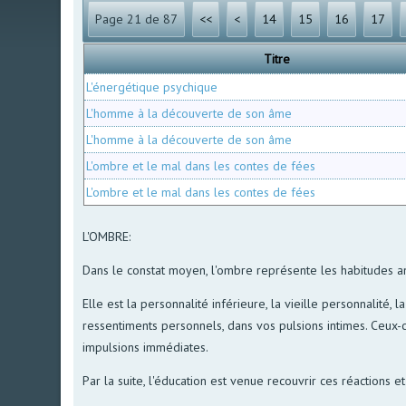
Page 21 de 87
<<
<
14
15
16
17
Titre
L'énergétique psychique
L'homme à la découverte de son âme
L'homme à la découverte de son âme
L'ombre et le mal dans les contes de fées
L'ombre et le mal dans les contes de fées
L'OMBRE:
Dans le constat moyen, l'ombre représente les habitudes a
Elle est la personnalité inférieure, la vieille personnalité,
ressentiments personnels, dans vos pulsions intimes. Ceux-c
impulsions immédiates.
Par la suite, l'éducation est venue recouvrir ces réactions e