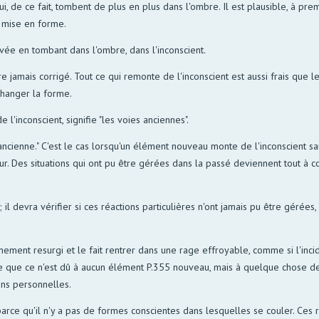
i, de ce fait, tombent de plus en plus dans l'ombre. Il est plausible, à pr
s mise en forme.
ervée en tombant dans l'ombre, dans l'inconscient.
re jamais corrigé. Tout ce qui remonte de l'inconscient est aussi frais que
 changer la forme.
e l'inconscient, signifie "les voies anciennes".
ancienne." C'est le cas lorsqu'un élément nouveau monte de l'inconscient san
. Des situations qui ont pu être gérées dans la passé deviennent tout à co
il devra vérifier si ces réactions particulières n'ont jamais pu être gérées, 
nement resurgi et le fait rentrer dans une rage effroyable, comme si l'inci
 que ce n'est dû à aucun élément P.355 nouveau, mais à quelque chose de 
ons personnelles.
 parce qu'il n'y a pas de formes conscientes dans lesquelles se couler. Ces