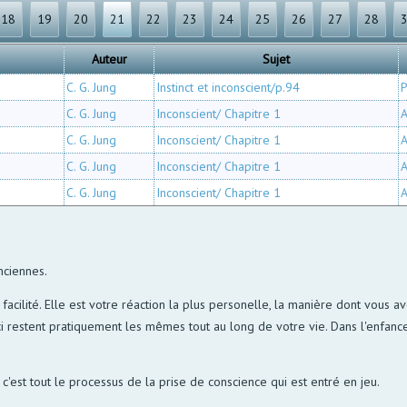
18
19
20
21
22
23
24
25
26
27
28
Auteur
Sujet
C. G. Jung
Instinct et inconscient/p.94
C. G. Jung
Inconscient/ Chapitre 1
A
C. G. Jung
Inconscient/ Chapitre 1
A
C. G. Jung
Inconscient/ Chapitre 1
A
C. G. Jung
Inconscient/ Chapitre 1
A
nciennes.
 la facilité. Elle est votre réaction la plus personelle, la manière dont vous
i restent pratiquement les mêmes tout au long de votre vie. Dans l'enfance
t c'est tout le processus de la prise de conscience qui est entré en jeu.