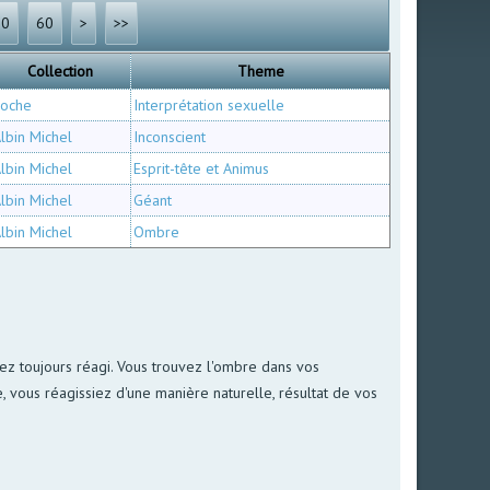
30
60
>
>>
Collection
Theme
Poche
Interprétation sexuelle
lbin Michel
Inconscient
lbin Michel
Esprit-tête et Animus
lbin Michel
Géant
lbin Michel
Ombre
 avez toujours réagi. Vous trouvez l'ombre dans vos
, vous réagissiez d'une manière naturelle, résultat de vos