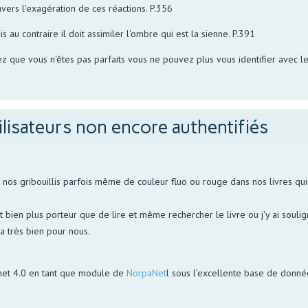
travers l'exagération de ces réactions. P.356
 au contraire il doit assimiler l'ombre qui est la sienne. P.391
z que vous n'êtes pas parfaits vous ne pouvez plus vous identifier avec 
ilisateurs non encore authentifiés
s gribouillis parfois même de couleur fluo ou rouge dans nos livres qui p
bien plus porteur que de lire et même rechercher le livre ou j'y ai soulign
la très bien pour nous.
net 4.0 en tant que module de
NorpaNet
l sous l'excellente base de donn