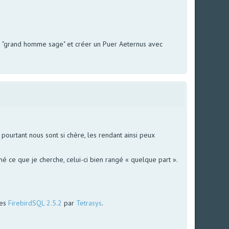
le "grand homme sage" et créer un Puer Aeternus avec
ourtant nous sont si chère, les rendant ainsi peux
é ce que je cherche, celui-ci bien rangé « quelque part ».
ées
FirebirdSQL 2.5.2
par
Tetrasys
.