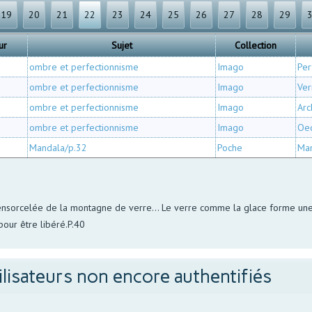
19
20
21
22
23
24
25
26
27
28
29
ur
Sujet
Collection
ombre et perfectionnisme
Imago
Per
ombre et perfectionnisme
Imago
Ver
ombre et perfectionnisme
Imago
Arc
ombre et perfectionnisme
Imago
Oed
Mandala/p.32
Poche
Ma
ensorcelée de la montagne de verre... Le verre comme la glace forme une so
pour être libéré.P.40
ilisateurs non encore authentifiés