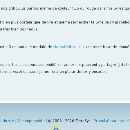
s gribouillis parfois même de couleur fluo ou rouge dans nos livres qui p
bien plus porteur que de lire et même rechercher le livre ou j'y ai soulign
la très bien pour nous.
net 4.0 en tant que module de
NorpaNet
l sous l'excellente base de donn
utions, les utilisateurs authentifié sur adhes.net pourront y partager (s'ils 
ormat Excel ou autre, je me ferai un plaisir de les y encoder.
n du site
|
Vue imprimable
| © 2008 - 2026 TetraSys |
Propulsé par norpa