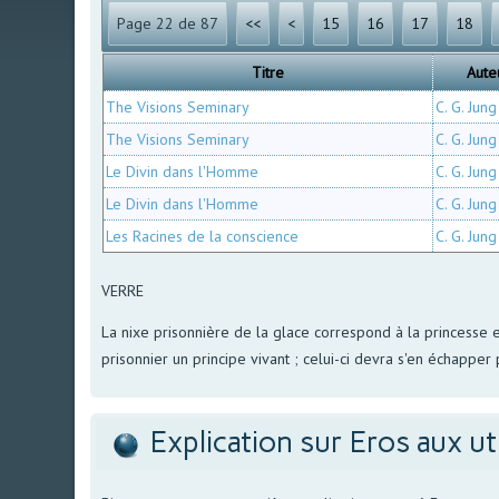
Page 22 de 87
<<
<
15
16
17
18
Titre
Aute
The Visions Seminary
C. G. Jung
The Visions Seminary
C. G. Jung
Le Divin dans l'Homme
C. G. Jung
Le Divin dans l'Homme
C. G. Jung
Les Racines de la conscience
C. G. Jung
VERRE
La nixe prisonnière de la glace correspond à la princesse 
prisonnier un principe vivant ; celui-ci devra s'en échapper 
Explication sur Eros aux ut