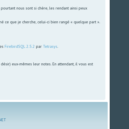
ourtant nous sont si chère, les rendant ainsi peux
é ce que je cherche, celui-ci bien rangé « quelque part ».
ées
FirebirdSQL 2.5.2
par
Tetrasys
.
le désir) eux-mêmes leur notes. En attendant, il vous est
 NET