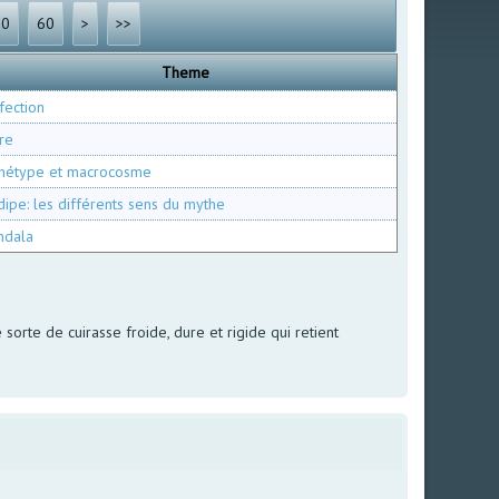
30
60
>
>>
Theme
fection
re
hétype et macrocosme
ipe: les différents sens du mythe
ndala
rte de cuirasse froide, dure et rigide qui retient