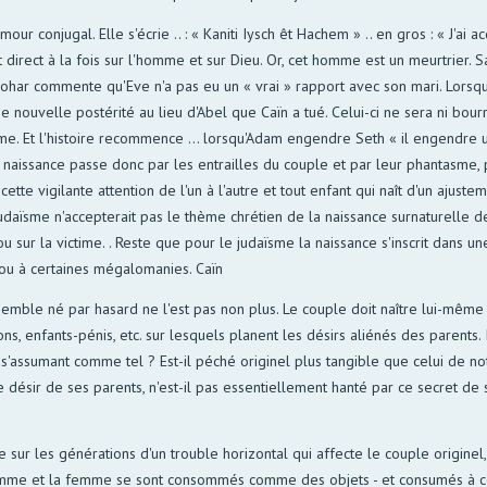
ur conjugal. Elle s'écrie .. : « Kaniti Iysch êt Hachem » .. en gros : « J'ai acq
 direct à la fois sur l'homme et sur Dieu. Or, cet homme est un meurtrier. 
e Zohar commente qu'Eve n'a pas eu un « vrai » rapport avec son mari. Lor
uvelle postérité au lieu d'Abel que Caïn a tué. Celui-ci ne sera ni bourre
. Et l'histoire recommence ... lorsqu'Adam engendre Seth « il engendre un
naissance passe donc par les entrailles du couple et par leur phantasme, p
tte vigilante attention de l'un à l'autre et tout enfant qui naît d'un ajustemen
ïsme n'accepterait pas le thème chrétien de la naissance surnaturelle de Jé
 sur la victime. . Reste que pour le judaïsme la naissance s'inscrit dans un
 ou à certaines mégalomanies. Caïn
 semble né par hasard ne l'est pas non plus. Le couple doit naître lui-même
s, enfants-pénis, etc. sur lesquels planent les désirs aliénés des parents. 
 s'assumant comme tel ? Est-il péché originel plus tangible que celui de not
e désir de ses parents, n'est-il pas essentiellement hanté par ce secret de 
pe sur les générations d'un trouble horizontal qui affecte le couple originel
omme et la femme se sont consommés comme des objets - et consumés à ce je