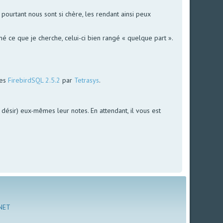
ourtant nous sont si chère, les rendant ainsi peux
é ce que je cherche, celui-ci bien rangé « quelque part ».
ées
FirebirdSQL 2.5.2
par
Tetrasys
.
le désir) eux-mêmes leur notes. En attendant, il vous est
 NET