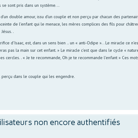
 se sont pris dans un système. ..
t d'un double amour, issu d'un couple et non perçu par chacun des partena
nte de l'enfant qui le menace, les mères complices des fils pour châtrer ou
Jésus. .
crifice d'Isaac, est, dans un sens bien .. un « anti-Odipe ». . Le miracle ce 
teras pas la main sur cet enfant. » Le miracle c'est que dans le cycle « natu
s cercles. . « Je te recommande, Oh je te recommande l'enfant » Ces mots ..
al perçu dans le couple qui les engendre.
ilisateurs non encore authentifiés