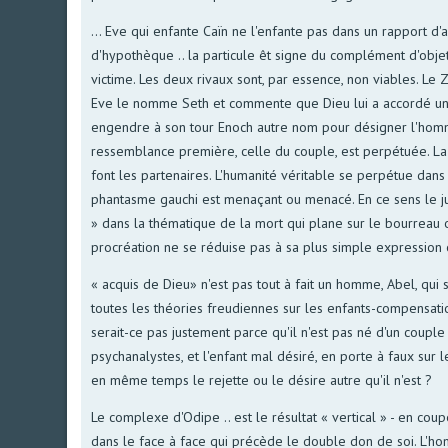
... Eve qui enfante Caïn ne l'enfante pas dans un rapport d'amo
d'hypothèque .. la particule êt signe du complément d'objet
victime. Les deux rivaux sont, par essence, non viables. L
Eve le nomme Seth et commente que Dieu lui a accordé une no
engendre à son tour Enoch autre nom pour désigner l'homme
ressemblance première, celle du couple, est perpétuée. La 
font les partenaires. L'humanité véritable se perpétue dans ce
phantasme gauchi est menaçant ou menacé. En ce sens le juda
» dans la thématique de la mort qui plane sur le bourreau ou
procréation ne se réduise pas à sa plus simple expression
« acquis de Dieu» n'est pas tout à fait un homme, Abel, qui
toutes les théories freudiennes sur les enfants-compensation
serait-ce pas justement parce qu'il n'est pas né d'un couple
psychanalystes, et l'enfant mal désiré, en porte à faux sur l
en même temps le rejette ou le désire autre qu'il n'est ?
Le complexe d'Odipe .. est le résultat « vertical » - en cou
dans le face à face qui précède le double don de soi. L'h