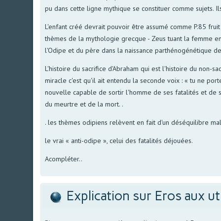
pu dans cette ligne mythique se constituer comme sujets. Ils
L'enfant créé devrait pouvoir être assumé comme P.85 frui
thèmes de la mythologie grecque - Zeus tuant la femme encei
l'Odipe et du père dans la naissance parthénogénétique de 
L'histoire du sacrifice d'Abraham qui est l'histoire du non-sa
miracle c'est qu'il ait entendu la seconde voix : « tu ne por
nouvelle capable de sortir l'homme de ses fatalités et de se
du meurtre et de la mort. .
. les thèmes odipiens relèvent en fait d'un déséquilibre m
le vrai « anti-odipe », celui des fatalités déjouées.
Acompléter..
Explication sur Eros aux ut