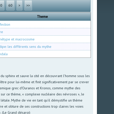
30
60
>
>>
Theme
fection
re
hétype et macrocosme
ipe: les différents sens du mythe
ndala
e du sphinx et sauve la cité en découvrant l'homme sous les
tre pour lui-même et finit significativement par se crever
e cosmique grec d'Ouranos et Kronos, comme mythe des
e sur ce thème, « complexe nucléaire des névroses », le
étale. Mythe de vie en tant qu'il démystifie un thème
ttre et obture de ses constructions trop claires les voies
. (Le Grand désaroi)