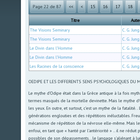
Page 22 de 87
<<
<
15
16
17
18
Titre
Aute
The Visions Seminary
C. G. Jung
The Visions Seminary
C. G. Jung
Le Divin dans l'Homme
C. G. Jung
Le Divin dans l'Homme
C. G. Jung
Les Racines de la conscience
C. G. Jung
OEDIPE ET LES DIFFERENTS SENS PSYCHOLOGIQUES DU 
Le mythe d'Odipe était dans la Grèce antique à la fois myth
termes masqués de la mortelle devinette. Mais le mythe d'O
les yeux. En outre, et surtout, c'est un mythe de la fatal
générations englouties et des répétitions inéluctables. Fre
mécanisme de répétition de la névrose elle-même. Mais le 
enfoui, en tant que « hanté par l'antériorité » .. il ne rédui
possibles de son dépassements. . le langage s'aliénant à lu