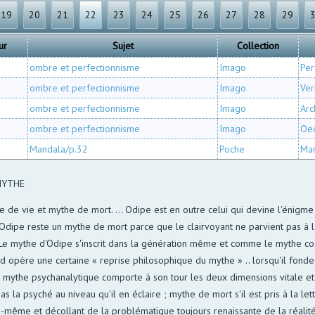
19
20
21
22
23
24
25
26
27
28
29
ur
Sujet
Collection
ombre et perfectionnisme
Imago
Per
ombre et perfectionnisme
Imago
Ver
ombre et perfectionnisme
Imago
Arc
ombre et perfectionnisme
Imago
Oed
Mandala/p.32
Poche
Ma
MYTHE
e de vie et mythe de mort. ... Odipe est en outre celui qui devine l'énigm
dipe reste un mythe de mort parce que le clairvoyant ne parvient pas à l'ê
ité. . Le mythe d'Odipe s'inscrit dans la génération même et comme le myth
ud opère une certaine « reprise philosophique du mythe » .. lorsqu'il fond
mythe psychanalytique comporte à son tour les deux dimensions vitale et l
t pas la psyché au niveau qu'il en éclaire ; mythe de mort s'il est pris à la le
i-même et décollant de la problématique toujours renaissante de la réalité