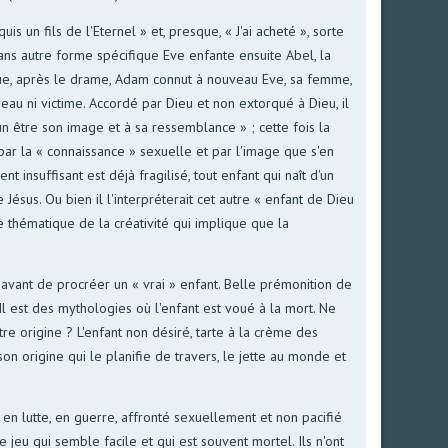
uis un fils de l'Eternel » et, presque, « J'ai acheté », sorte
Sans autre forme spécifique Eve enfante ensuite Abel, la
sque, après le drame, Adam connut à nouveau Eve, sa femme,
au ni victime. Accordé par Dieu et non extorqué à Dieu, il
 être son image et à sa ressemblance » ; cette fois la
ar la « connaissance » sexuelle et par l'image que s'en
t insuffisant est déjà fragilisé, tout enfant qui naît d'un
sus. Ou bien il l'interpréterait cet autre « enfant de Dieu
e thématique de la créativité qui implique que la
 avant de procréer un « vrai » enfant. Belle prémonition de
Il est des mythologies où l'enfant est voué à la mort. Ne
re origine ? L'enfant non désiré, tarte à la crème des
son origine qui le planifie de travers, le jette au monde et
, en lutte, en guerre, affronté sexuellement et non pacifié
u qui semble facile et qui est souvent mortel. Ils n'ont