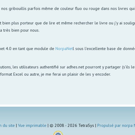
s gribouillis parfois même de couleur fluo ou rouge dans nos livres qui p
bien plus porteur que de lire et même rechercher le livre ou j'y ai soulign
la très bien pour nous.
net 4.0 en tant que module de
NorpaNet
l sous l'excellente base de donn
utions, les utilisateurs authentifié sur adhes.net pourront y partager (s'ils 
ormat Excel ou autre, je me ferai un plaisir de les y encoder.
n du site
|
Vue imprimable
| © 2008 - 2026 TetraSys |
Propulsé par norpa