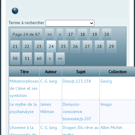
Terme à rechercher
Page 24 de 87
<<
<
17
18
19
20
21
22
23
24
25
26
27
28
29
30
31
60
>
>>
Titre
Auteur
Sujet
Collection
Métamorphoses
C. G. Jung
Dieu/p.123,138
Georg
de l'âme et ses
symbôles
Le mythe de la
James
Dionysos-
Imago
psychanalyse
Hillman
conscience
bisexuée/p.207
L'homme à la
C. G. Jung
Dragon /Du rêve au
Albin Michel
découverte de
mythe