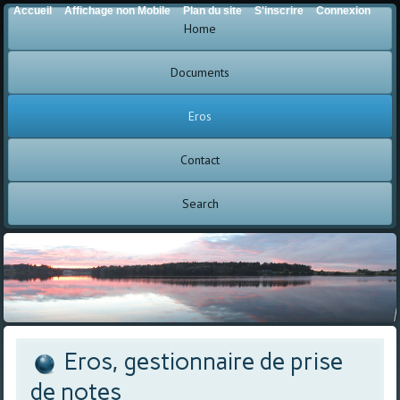
Accueil
Affichage non Mobile
Plan du site
S'inscrire
Connexion
Home
Documents
Eros
Contact
Search
Eros, gestionnaire de prise
de notes