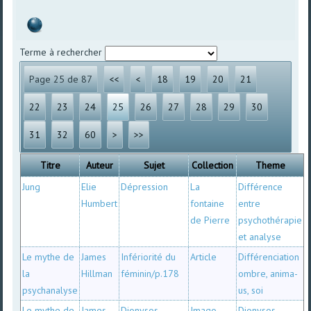
Terme à rechercher
Page 25 de 87
<<
<
18
19
20
21
22
23
24
25
26
27
28
29
30
31
32
60
>
>>
Titre
Auteur
Sujet
Collection
Theme
Jung
Elie
Dépression
La
Différence
Humbert
fontaine
entre
de Pierre
psychothérapie
et analyse
Le mythe de
James
Infériorité du
Article
Différenciation
la
Hillman
féminin/p.178
ombre, anima-
psychanalyse
us, soi
Le mythe de
James
Dionysos-
Imago
Dionysos