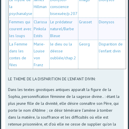
la
Hillman
conscience
psychanalyse
bisexuée/p.207
Femmes qui
Clarissa
Le prédateur
Grasset
Dionysos
courent avec
Pinkola
naturel/Barbe
les loups
Estés
Bleue
La Femme
Marie-
le dieu ou la
Georg
Disparition de
dans les
Louise
déesse
l'enfant divin
contes de
von
oubliée/chap.2
fées
Franz
LE THEME DE LA DISPARITION DE L'ENFANT DIVIN:
Dans les textes gnostiques antiques apparaît la figure de la
Sophia, personnification féminine de la sagesse divine.. : étant la
plus jeune fille de la divinité, elle désire connaître son Père, qui
porte le nom d'Abîme ; ce désir téméraire l'amène à tomber
dans la matière, la souffrance et les difficultés où elle est
retenue prisonnière, et d'où elle ne cesse de supplier qu'on la