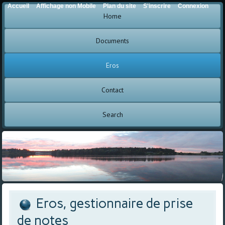
Accueil
Affichage non Mobile
Plan du site
S'inscrire
Connexion
Home
Documents
Eros
Contact
Search
Eros, gestionnaire de prise
de notes