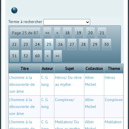
Terme à rechercher
Page 25 de 87
<<
<
18
19
20
21
22
23
24
25
26
27
28
29
30
31
32
60
>
>>
Titre
Auteur
Sujet
Collection
Theme
L'homme à la
C. G.
Héros/ Du rêve
Albin
Héros
découverte de
Jung
au mythe
Michel
son âme
L'homme à la
C. G.
Complexe/
Albin
Complexe
découverte de
Jung
Michel
son âme
L'homme à la
C. G.
Mutilation/ Du
Albin
Mutilation
découverte de
Jung
rêve au mythe
Michel