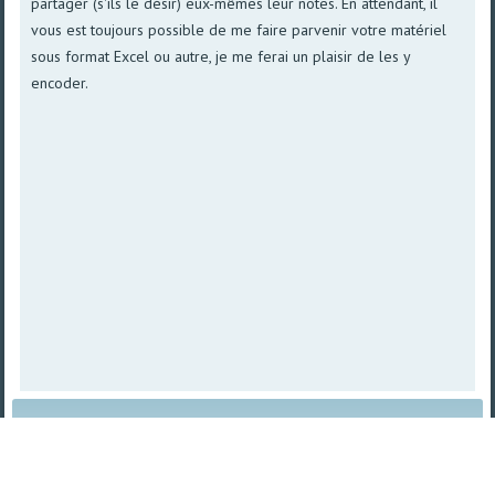
partager (s'ils le désir) eux-mêmes leur notes. En attendant, il
vous est toujours possible de me faire parvenir votre matériel
sous format Excel ou autre, je me ferai un plaisir de les y
encoder.
Plan du site
|
Vue imprimable
| © 2008 - 2026
TetraSys |
Propulsé par norpa NET