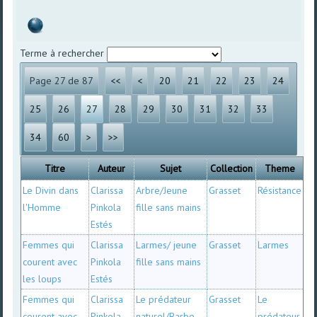
Terme à rechercher
Page 27 de 87
<<
<
20
21
22
23
24
25
26
27
28
29
30
31
32
33
34
60
>
>>
Titre
Auteur
Sujet
Collection
Theme
Le Divin dans
Clarissa
Arbre/Jeune
Grasset
Résistance
l'Homme
Pinkola
fille sans mains
Estés
Femmes qui
Clarissa
Larmes/ jeune
Grasset
Larmes
courent avec
Pinkola
fille sans mains
les loups
Estés
Femmes qui
Clarissa
Le prédateur
Grasset
Le
courent avec
Pinkola
naturel/Barbe
prédateur