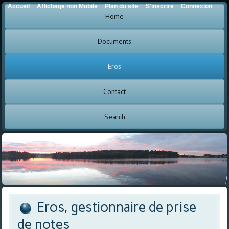
Accueil
Affichage non Mobile
Plan du site
S'inscrire
Connexion
Home
Documents
Eros
Contact
Search
Eros, gestionnaire de prise
de notes