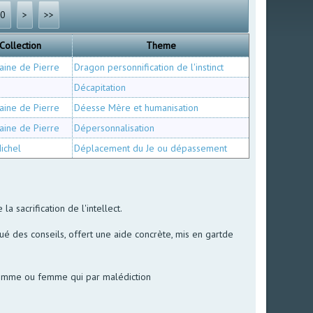
60
>
>>
Collection
Theme
aine de Pierre
Dragon personnification de l'instinct
Décapitation
aine de Pierre
Déesse Mère et humanisation
aine de Pierre
Dépersonnalisation
ichel
Déplacement du Je ou dépassement
la sacrification de l'intellect.
ué des conseils, offert une aide concrète, mis en gartde
, homme ou femme qui par malédiction