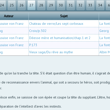
24
25
26
27
28
29
30
31
32
33
34
Auteur
Sujet
Louise von Franz
Chateau de verre/Les sept corbeaux
La font
ung
Croix/p.502
Georg
Louise von Franz
Déesse mère et humanisation/chap.1 et 2
La font
Louise von Franz
P.173
La font
ung
Vieux sage/Du rêve au mythe
Albin M
u'on lui tranche la tête. S'il était question d'un être humain, il s'agirait de 
e reconnaissance envers l'animal, qui soit a secouru le héros, soit prodig
r.
ièsce enfin, se saisisse de son épée et coupe la tête du suppliant. L'être
ration de l'intellect d'avec les instincts.