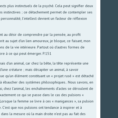
pects plus instinctuels de la psyché. Cela peut signifier deux
ions instinctives ; ce détachement permet de contempler ses
personnalité, l'intellect devient un facteur de réflexion
ement au désir de comprendre par la pensée, au profit
it au sujet d'un lien amoureux, je bloque, ce faisant, mon
ons de la vie intérieure. Partout où d'autres formes de
libre à ce qui peut émerger. P.151
is d'un animal, car chez la bête, la tête représente une
'une créature ; mais décapiter un animal, à savoir
que qu'un élément constituant un « projet rusé » est détaché
qu'à ébaucher des systèmes philosophiques.. Nous savons, en
i, chez l'animal, les enchaînements d'actes se déroulent de
exactement ce qui se passe dans le cas des pulsions «
Lorsque la femme se livre à ces « manigances », sa pulsion
 C'est que nos pulsions ont tendance à inspirer et à
 dans la mesure où la main droite n'est pas au fait des