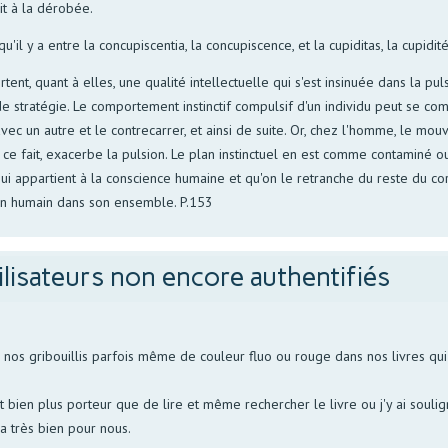
it à la dérobée.
il y a entre la concupiscentia, la concupiscence, et la cupiditas, la cupidité
tent, quant à elles, une qualité intellectuelle qui s'est insinuée dans la pu
 de stratégie. Le comportement instinctif compulsif d'un individu peut se 
t avec un autre et le contrecarrer, et ainsi de suite. Or, chez l'homme, le
 ce fait, exacerbe la pulsion. Le plan instinctuel en est comme contaminé 
' qui appartient à la conscience humaine et qu'on le retranche du reste du co
plan humain dans son ensemble. P.153
ilisateurs non encore authentifiés
s gribouillis parfois même de couleur fluo ou rouge dans nos livres qui p
bien plus porteur que de lire et même rechercher le livre ou j'y ai soulign
la très bien pour nous.