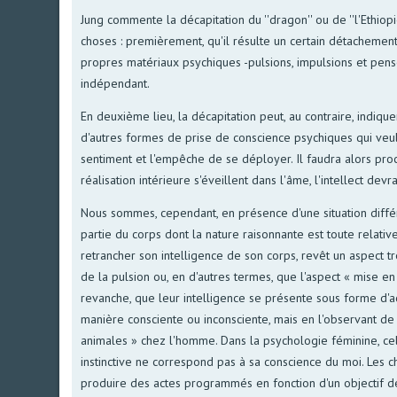
Jung commente la décapitation du ''dragon'' ou de ''l'Ethiopi
choses : premièrement, qu'il résulte un certain détachement
propres matériaux psychiques -pulsions, impulsions et pensée
indépendant.
En deuxième lieu, la décapitation peut, au contraire, indique
d'autres formes de prise de conscience psychiques qui veule
sentiment et l'empêche de se déployer. Il faudra alors procé
réalisation intérieure s'éveillent dans l'âme, l'intellect dev
Nous sommes, cependant, en présence d'une situation différ
partie du corps dont la nature raisonnante est toute relati
retrancher son intelligence de son corps, revêt un aspect t
de la pulsion ou, en d'autres termes, que l'aspect « mise e
revanche, que leur intelligence se présente sous forme d'ac
manière consciente ou inconsciente, mais en l'observant de 
animales » chez l'homme. Dans la psychologie féminine, ce
instinctive ne correspond pas à sa conscience du moi. Les 
produire des actes programmés en fonction d'un objectif dem