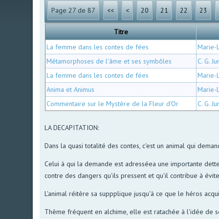
Page 27 de 87
<<
<
20
21
22
23
Titre
La femme dans les contes de fées
Marie-
Métamorphoses de l'âme et ses symbôles
C. G. J
La femme dans les contes de fées
Marie-
Anima et Animus
Marie-
Commentaire sur le Mystère de la Fleur d'Or
C. G. J
LA DECAPITATION:
Dans la quasi totalité des contes, c'est un animal qui demande q
Celui à qui la demande est adresséea une importante dette d
contre des dangers qu'ils pressent et qu'il contribue à évite
L'animal réitère sa suppplique jusqu'à ce que le héros acqu
Thème fréquent en alchime, elle est ratachée à l'idée de sépa