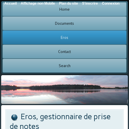
Accueil
Affichage non Mobile
Plan du site
S'inscrire
Connexion
Home
Documents
Eros
Contact
Search
Eros, gestionnaire de prise
de notes