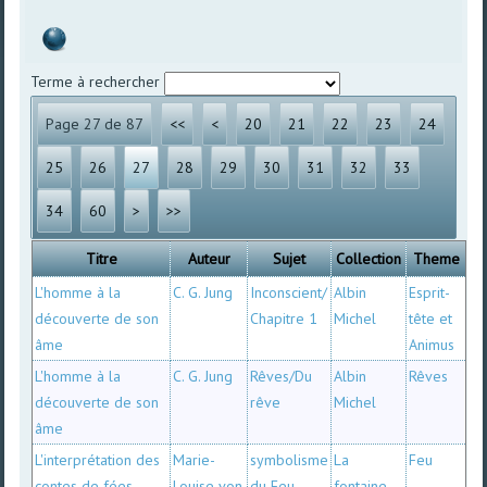
Terme à rechercher
Page 27 de 87
<<
<
20
21
22
23
24
25
26
27
28
29
30
31
32
33
34
60
>
>>
Titre
Auteur
Sujet
Collection
Theme
L'homme à la
C. G. Jung
Inconscient/
Albin
Esprit-
découverte de son
Chapitre 1
Michel
tête et
âme
Animus
L'homme à la
C. G. Jung
Rêves/Du
Albin
Rêves
découverte de son
rêve
Michel
âme
L'interprétation des
Marie-
symbolisme
La
Feu
contes de fées
Louise von
du Feu
fontaine