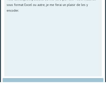
sous format Excel ou autre, je me ferai un plaisir de les y
encoder.
Plan du site
|
Vue imprimable
| © 2008 - 2026
TetraSys |
Propulsé par norpa NET