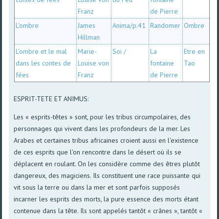
Franz
de Pierre
L'ombre
James
Anima/p.41
Randomer
Ombre
Hillman
L'ombre et le mal
Marie-
Soi /
La
Etre en
dans les contes de
Louise von
fontaine
Tao
fées
Franz
de Pierre
ESPRIT-TETE ET ANIMUS:
Les « esprits-têtes » sont, pour les tribus circumpolaires, des
personnages qui vivent dans les profondeurs de la mer. Les
Arabes et certaines tribus africaines croient aussi en l'existence
de ces esprits que l'on rencontre dans le désert où ils se
déplacent en roulant. On les considère comme des êtres plutôt
dangereux, des magiciens. Ils constituent une race puissante qui
vit sous la terre ou dans la mer et sont parfois supposés
incarner les esprits des morts, la pure essence des morts étant
contenue dans la tête. Ils sont appelés tantôt « crânes », tantôt «