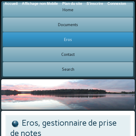
Accueil
Affichage non Mobile
Plan du site
S'inscrire
Connexion
Home
Documents
Eros
Contact
Search
Eros, gestionnaire de prise
de notes