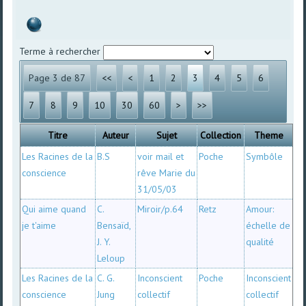
Terme à rechercher
Page 3 de 87
<<
<
1
2
3
4
5
6
7
8
9
10
30
60
>
>>
Titre
Auteur
Sujet
Collection
Theme
Les Racines de la
B.S
voir mail et
Poche
Symbôle
conscience
rêve Marie du
31/05/03
Qui aime quand
C.
Miroir/p.64
Retz
Amour:
je t'aime
Bensaïd,
échelle de
J. Y.
qualité
Leloup
Les Racines de la
C. G.
Inconscient
Poche
Inconscient
conscience
Jung
collectif
collectif