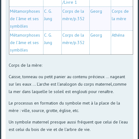
/Livre 1
Métamorphoses
C. G.
Corps de la
Georg
Corps de
de l'âme et ses
Jung
mère/p.352
la mère
symbôles
Métamorphoses
C. G.
Corps de la
Georg
Athéna
de l'âme et ses
Jung
mère/p.352
symbôles
Corps de la mère:
Caisse, tonneau ou petit panier au contenu précieux ... nageant
sur les eaux ... L'arche est l'analogon du corps maternel,comme
la mer dans laquelle le soleil est englouti pour renaître.
Le processus en formation du symbole met à la place de la
mère : ville, source, grotte, église, etc.
Un symbole maternel presque aussi fréquent que celui de l'eau
est celui du bois de vie et de l'arbre de vie.