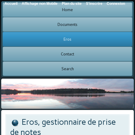
Accueil
Affichage non Mobile
Plan du site
S'inscrire
Connexion
Home
Documents
Eros
Contact
Search
Eros, gestionnaire de prise
de notes