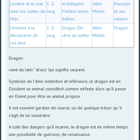
L'ombre et le mal
C. G.
Archétypes/
Albin
Masculin
dans les contes de
Jung
Préface 6ème
Michel
et ses
fées
édition
valeurs
L'homme à la
C. G.
Dragon /Du
Albin
Dragon
découverte de
Jung
rêve au mythe
Michel
son âme
Dragon:
vient du latin " draco "qui signifie serpent.
Symbole de l'âme instinctive et inférieure, le dragon est en
Occident un animal considéré comme néfaste alors qu'il passe
en Orient pour être un animal propice.
Il est souvent gardien de source, ou de quelque trésor qu 'il
s'agit de lui soustraire.
A coté des dangers qu'il incarne, le dragon est en même temps
une possibilité de guérison, de renaissance.