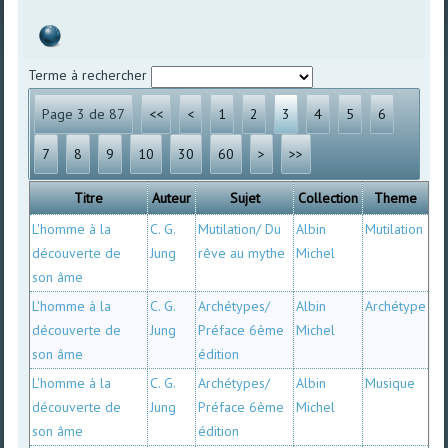
Terme à rechercher
Page 3 de 87
<<
<
1
2
3
4
5
6
7
8
9
10
30
60
>
>>
Titre
Auteur
Sujet
Collection
Theme
L'homme à la
C. G.
Mutilation/ Du
Albin
Mutilation
découverte de
Jung
rêve au mythe
Michel
son âme
L'homme à la
C. G.
Archétypes/
Albin
Archétype
découverte de
Jung
Préface 6ème
Michel
son âme
édition
L'homme à la
C. G.
Archétypes/
Albin
Musique
découverte de
Jung
Préface 6ème
Michel
son âme
édition