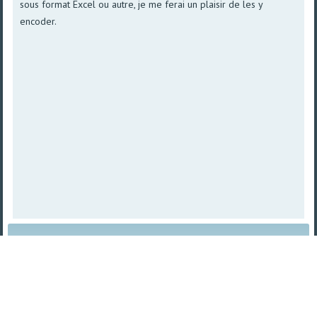
sous format Excel ou autre, je me ferai un plaisir de les y
encoder.
Plan du site
|
Vue imprimable
| © 2008 - 2026
TetraSys |
Propulsé par norpa NET
TetraSys