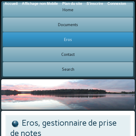
Accueil
Affichage non Mobile
Plan du site
S'inscrire
Connexion
Home
Documents
Eros
Contact
Search
Eros, gestionnaire de prise
de notes