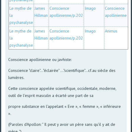
Le mythe de
James
Conscience
Imago
Conscience
la
Hillman
apollinienne/p.202
apollinienne
psychanalyse
Le mythe de
James
Conscience
Imago
Animus
la
Hillman
apollinienne/p.202
psychanalyse
Conscience apollinienne ou javhiste:
Conscience "claire"..."éclairée" ..."scientifique"...cf.au siècle des
lumières.
Cette conscience appelée scientifique, occidentale, moderne,
outil de l'esprit masculin a écarté une part de sa
propre substance en l'appelant « Eve », « femme », « inférieure
».
(Paroles d'Apollon: " Il peut y avoir un père sans qu'il y ait de
mère. ")