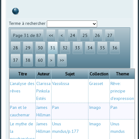
Terme à rechercher
Page 31 de 87
<<
<
24
25
26
27
28
29
30
31
32
33
34
35
36
37
38
60
>
>>
Titre
Auteur
Sujet
Collection
Theme
L'analyse des
Clarissa
Vassilissa
Grasset
Rêve:
rêves
Pinkola
principe
Estés
d'expression
Pan et le
James
Pan
Imago
Pan
cauchemar
Hillman
Le mythe de
James
Unus
Imago
Unus
la
Hillman
mundus/p.177
mundus
psychanalyse