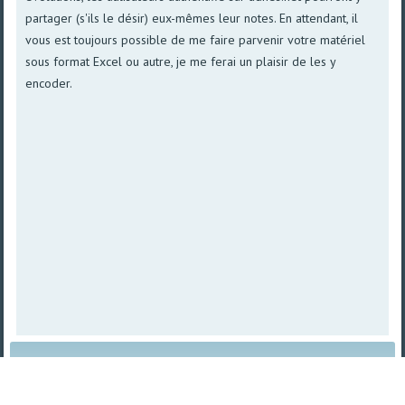
partager (s'ils le désir) eux-mêmes leur notes. En attendant, il
vous est toujours possible de me faire parvenir votre matériel
sous format Excel ou autre, je me ferai un plaisir de les y
encoder.
Plan du site
|
Vue imprimable
| © 2008 - 2026