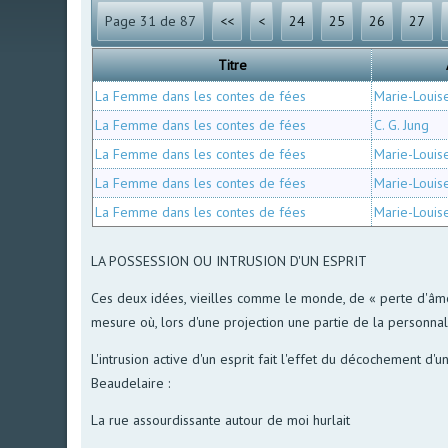
Page 31 de 87
<<
<
24
25
26
27
Titre
La Femme dans les contes de fées
Marie-Louis
La Femme dans les contes de fées
C. G. Jung
La Femme dans les contes de fées
Marie-Louis
La Femme dans les contes de fées
Marie-Louis
La Femme dans les contes de fées
Marie-Louis
LA POSSESSION OU INTRUSION D'UN ESPRIT
Ces deux idées, vieilles comme le monde, de « perte d'âme 
mesure où, lors d'une projection une partie de la personnali
L'intrusion active d'un esprit fait l'effet du décochement d
Beaudelaire :
La rue assourdissante autour de moi hurlait