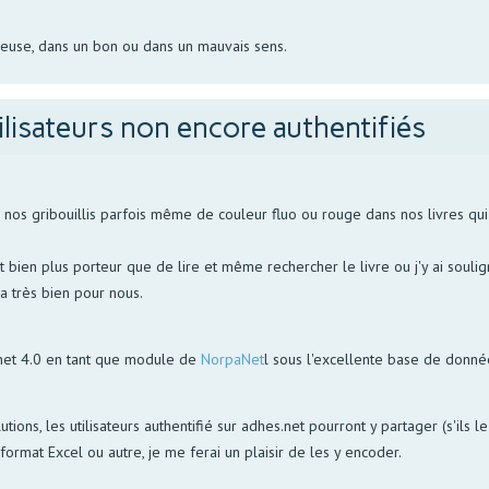
reuse, dans un bon ou dans un mauvais sens.
ilisateurs non encore authentifiés
s gribouillis parfois même de couleur fluo ou rouge dans nos livres qui p
bien plus porteur que de lire et même rechercher le livre ou j'y ai soulign
la très bien pour nous.
net 4.0 en tant que module de
NorpaNet
l sous l'excellente base de donn
utions, les utilisateurs authentifié sur adhes.net pourront y partager (s'ils 
ormat Excel ou autre, je me ferai un plaisir de les y encoder.