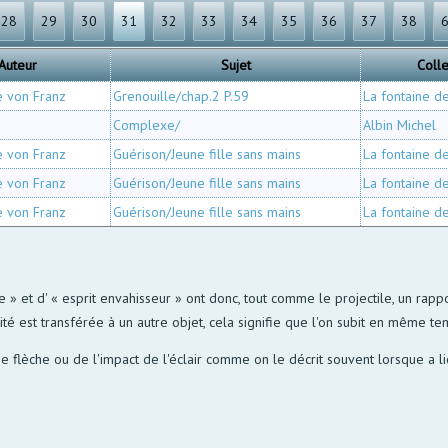
28
29
30
31
32
33
34
35
36
37
38
Auteur
Sujet
Colle
e von Franz
Grenouille/chap.2 P.59
La fontaine d
Complexe/
Albin Michel
e von Franz
Guérison/Jeune fille sans mains
La fontaine d
e von Franz
Guérison/Jeune fille sans mains
La fontaine d
e von Franz
Guérison/Jeune fille sans mains
La fontaine d
» et d' « esprit envahisseur » ont donc, tout comme le projectile, un rapp
té est transférée à un autre objet, cela signifie que l'on subit en même te
'une flèche ou de l'impact de l'éclair comme on le décrit souvent lorsque a l