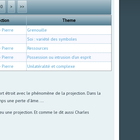
60
>
>>
ction
Theme
e Pierre
Grenouille
Soi : variété des symboles
e Pierre
Ressources
e Pierre
Possession ou intrusion d'un esprit
e Pierre
Unilatéralité et complexe
ort étroit avec le phénomène de la projection. Dans la
mps une perte d'âme. ...
ieu une projection. Et comme le dit aussi Charles