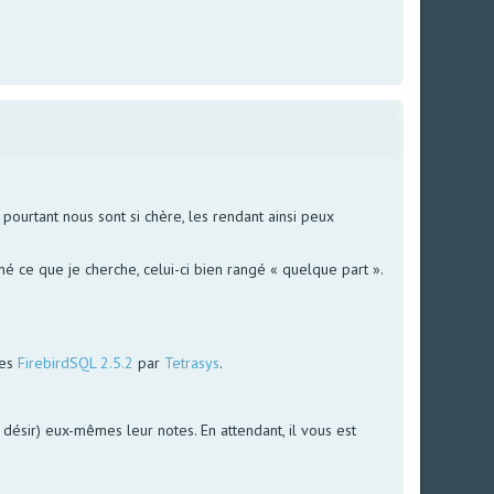
ourtant nous sont si chère, les rendant ainsi peux
é ce que je cherche, celui-ci bien rangé « quelque part ».
ées
FirebirdSQL 2.5.2
par
Tetrasys
.
le désir) eux-mêmes leur notes. En attendant, il vous est