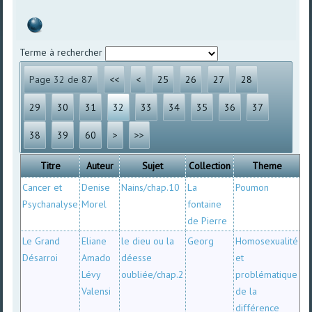
Terme à rechercher
Page 32 de 87
<<
<
25
26
27
28
29
30
31
32
33
34
35
36
37
38
39
60
>
>>
Titre
Auteur
Sujet
Collection
Theme
Cancer et
Denise
Nains/chap.10
La
Poumon
Psychanalyse
Morel
fontaine
de Pierre
Le Grand
Eliane
le dieu ou la
Georg
Homosexualité
Désarroi
Amado
déesse
et
Lévy
oubliée/chap.2
problématique
Valensi
de la
différence