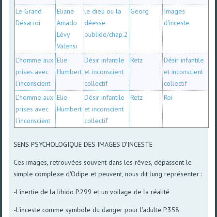
Le Grand
Eliane
le dieu ou la
Georg
Images
Désarroi
Amado
déesse
d'inceste
Lévy
oubliée/chap.2
Valensi
L'homme aux
Elie
Désir infantile
Retz
Désir infantile
prises avec
Humbert
et inconscient
et inconscient
l'inconscient
collectif
collectif
L'homme aux
Elie
Désir infantile
Retz
Roi
prises avec
Humbert
et inconscient
l'inconscient
collectif
SENS PSYCHOLOGIQUE DES IMAGES D'INCESTE
Ces images, retrouvées souvent dans les rêves, dépassent le
simple complexe d'Odipe et peuvent, nous dit Jung représenter :
-L'inertie de la libido P.299 et un voilage de la réalité
-L'inceste comme symbole du danger pour l'adulte P.358