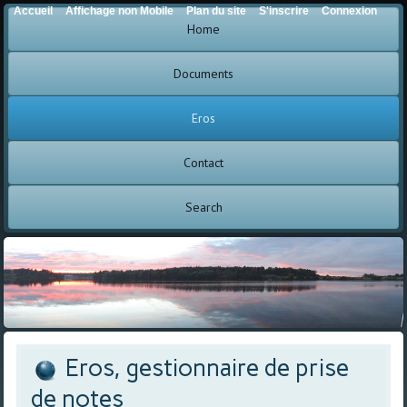
Accueil
Affichage non Mobile
Plan du site
S'inscrire
Connexion
Home
Documents
Eros
Contact
Search
Eros, gestionnaire de prise
de notes