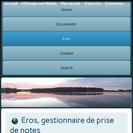
Accueil
Affichage non Mobile
Plan du site
S'inscrire
Connexion
Home
Documents
Eros
Contact
Search
Eros, gestionnaire de prise
de notes