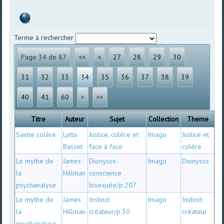
Terme à rechercher
Page 34 de 87
<<
<
27
28
29
30
31
32
33
34
35
36
37
38
39
40
41
60
>
>>
Titre
Auteur
Sujet
Collection
Theme
Sainte colère
Lytta
Justice, colère et
Imago
Justice et
Basset
face à face
colère
Le mythe de
James
Dionysos-
Imago
Dionysos
la
Hillman
conscience
psychanalyse
bisexuée/p.207
Le mythe de
James
Instinct
Imago
Instinct
la
Hillman
créateur/p.30
créateur
psychanalyse