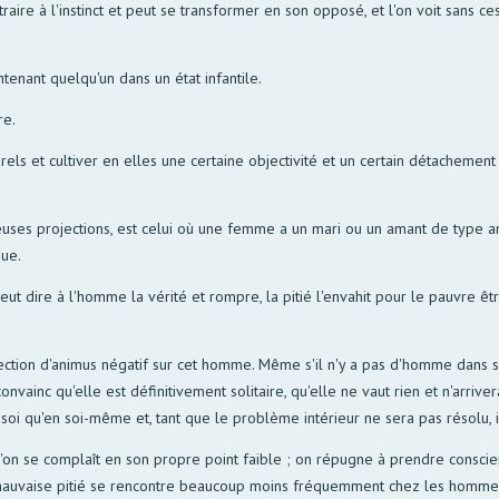
traire à l'instinct et peut se transformer en son opposé, et l'on voit sans
tenant quelqu'un dans un état infantile.
re.
els et cultiver en elles une certaine objectivité et un certain détachement
euses projections, est celui où une femme a un mari ou un amant de type an
que.
eut dire à l'homme la vérité et rompre, la pitié l'envahit pour le pauvre ê
tion d'animus négatif sur cet homme. Même s'il n'y a pas d'homme dans son 
vainc qu'elle est définitivement solitaire, qu'elle ne vaut rien et n'arrivera
e soi qu'en soi-même et, tant que le problème intérieur ne sera pas résolu, i
ue l'on se complaît en son propre point faible ; on répugne à prendre consci
e mauvaise pitié se rencontre beaucoup moins fréquemment chez les hommes,