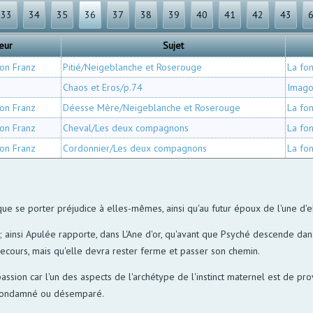
33
34
35
36
37
38
39
40
41
42
43
eur
Sujet
von Franz
Pitié/Neigeblanche et Roserouge
La fon
Chaos et Eros/p.74
Imag
von Franz
Déesse Mère/Neigeblanche et Roserouge
La fon
von Franz
Cheval/Les deux compagnons
La fon
von Franz
Cordonnier/Les deux compagnons
La fon
 que se porter préjudice à elles-mêmes, ainsi qu'au futur époux de l'une d'e
 ainsi Apulée rapporte, dans L'Ane d'or, qu'avant que Psyché descende dan
secours, mais qu'elle devra rester ferme et passer son chemin.
n car l'un des aspects de l'archétype de l'instinct maternel est de prov
, condamné ou désemparé.