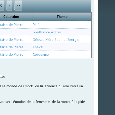
60
>
>>
Collection
Theme
taine de Pierre
Pitié
o
Souffrance et Eros
taine de Pierre
Déesse Mère Eden et Energie
taine de Pierre
Cheval
taine de Pierre
Cordonnier
lles.
s le monde des morts, on lui annonce qu'elle verra un
oquer l'émotion de la femme et de la porter à la pitié