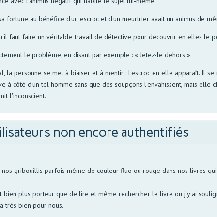
nce avec l'animus négatif qui habite le sujet lui-même.
sa fortune au bénéfice d'un escroc et d'un meurtrier avait un animus de m
u'il faut faire un véritable travail de détective pour découvrir en elles le
ectement le problème, en disant par exemple : « Jetez-le dehors ».
, la personne se met à biaiser et à mentir : l'escroc en elle apparaît. Il se
e à côté d'un tel homme sans que des soupçons l'envahissent, mais elle c
it l'inconscient.
ilisateurs non encore authentifiés
s gribouillis parfois même de couleur fluo ou rouge dans nos livres qui p
bien plus porteur que de lire et même rechercher le livre ou j'y ai soulign
la très bien pour nous.