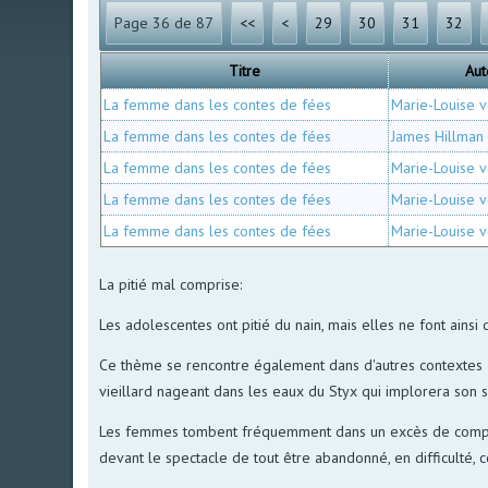
Page 36 de 87
<<
<
29
30
31
32
Titre
Aut
La femme dans les contes de fées
Marie-Louise 
La femme dans les contes de fées
James Hillman
La femme dans les contes de fées
Marie-Louise 
La femme dans les contes de fées
Marie-Louise 
La femme dans les contes de fées
Marie-Louise 
La pitié mal comprise:
Les adolescentes ont pitié du nain, mais elles ne font ainsi
Ce thème se rencontre également dans d'autres contextes ;
vieillard nageant dans les eaux du Styx qui implorera son 
Les femmes tombent fréquemment dans un excès de compassio
devant le spectacle de tout être abandonné, en difficulté