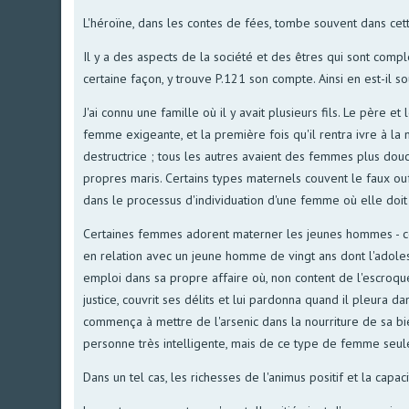
L'héroïne, dans les contes de fées, tombe souvent dans cette
Il y a des aspects de la société et des êtres qui sont comp
certaine façon, y trouve P.121 son compte. Ainsi en est-il
J'ai connu une famille où il y avait plusieurs fils. Le père e
femme exigeante, et la première fois qu'il rentra ivre à la ma
destructrice ; tous les autres avaient des femmes plus dou
propres maris. Certains types maternels couvent le faux ouf
dans le processus d'individuation d'une femme où elle doit 
Certaines femmes adorent materner les jeunes hommes - ces 
en relation avec un jeune homme de vingt ans dont l'adolesc
emploi dans sa propre affaire où, non content de l'escroque
justice, couvrit ses délits et lui pardonna quand il pleura dan
commença à mettre de l'arsenic dans la nourriture de sa bien
personne très intelligente, mais de ce type de femme seule
Dans un tel cas, les richesses de l'animus positif et la capa