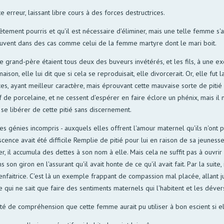
 erreur, laissant libre cours à des forces destructrices.
lètement pourris et qu'il est nécessaire d'éliminer, mais une telle femme s'
 souvent dans des cas comme celui de la femme martyre dont le mari boit.
t le grand-père étaient tous deux des buveurs invétérés, et les fils, à une ex
ison, elle lui dit que si cela se reproduisait, elle divorcerait. Or, elle fut
ces, ayant meilleur caractère, mais éprouvant cette mauvaise sorte de piti
 de porcelaine, et ne cessent d'espérer en faire éclore un phénix, mais il 
se libérer de cette pitié sans discernement.
génies incompris - auxquels elles offrent l'amour maternel qu'ils n'ont p
ence avait été difficile Remplie de pitié pour lui en raison de sa jeuness
r, il accumula des dettes à son nom à elle. Mais cela ne suffit pas à ouvrir
s son giron en l'assurant qu'il avait honte de ce qu'il avait fait. Par la suite
faitrice. C'est là un exemple frappant de compassion mal placée, allant jusqu
 qui ne sait que faire des sentiments maternels qui l'habitent et les déver
cité de compréhension que cette femme aurait pu utiliser à bon escient si el