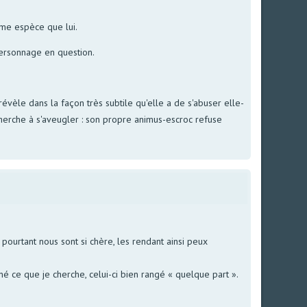
ême espèce que lui.
 personnage en question.
 révèle dans la façon très subtile qu'elle a de s'abuser elle-
herche à s'aveugler : son propre animus-escroc refuse
ourtant nous sont si chère, les rendant ainsi peux
é ce que je cherche, celui-ci bien rangé « quelque part ».