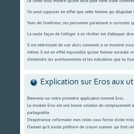
Le conte nous montre qu'une telle pitié vient d'une connive
On peut supposer en effet que cette femme qui dilapidait 
Vues de l'extérieur, ces personnes paraissent si correctes q
La seule façon de l'obliger à se révéler est d'attaquer dir
Il est intéressant de voir alors comment, à ce moment crucial
même. Il est en effet impossible qu'une femme normale viv
d'entendre les avertissements et les indications que lui fourn
Explication sur Eros aux ut
Bienvenu sur notre première application nommé Eros.
Le module Eros est une bonne solution de remplacement à no
partageable.
D'expérience, reformater mes notes sous forme écrite m'est 
D'autant qu'il existe pléthore de crayon scanner qui font ce