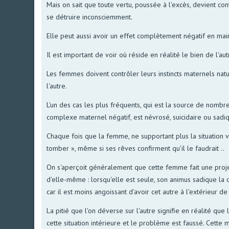
Mais on sait que toute vertu, poussée à l'excès, devient con
se détruire inconsciemment.
Elle peut aussi avoir un effet complètement négatif en main
Il est important de voir où réside en réalité le bien de l'aut
Les femmes doivent contrôler leurs instincts maternels natur
l'autre.
L'un des cas les plus fréquents, qui est la source de nombr
complexe maternel négatif, est névrosé, suicidaire ou sadi
Chaque fois que la femme, ne supportant plus la situation v
tomber », même si ses rêves confirment qu'il le faudrait ..
On s'aperçoit généralement que cette femme fait une projec
d'elle-même : lorsqu'elle est seule, son animus sadique la con
car il est moins angoissant d'avoir cet autre à l'extérieur d
La pitié que l'on déverse sur l'autre signifie en réalité q
cette situation intérieure et le problème est faussé. Cett