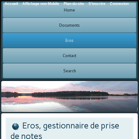
Accueil
Affichage non Mobile
Plan du site
S'inscrire
Connexion
Home
Documents
Eros
Contact
Search
Eros, gestionnaire de prise
de notes