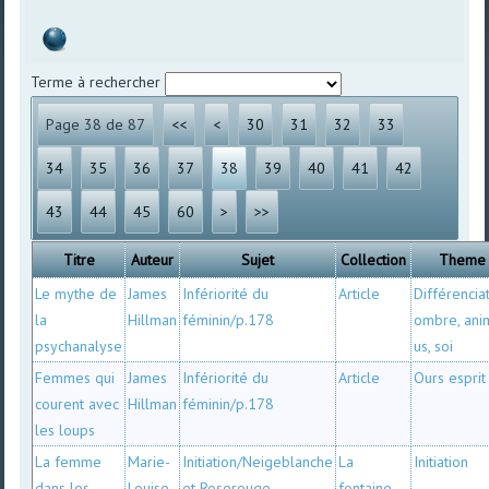
Terme à rechercher
Page 38 de 87
<<
<
30
31
32
33
34
35
36
37
38
39
40
41
42
43
44
45
60
>
>>
Titre
Auteur
Sujet
Collection
Theme
Le mythe de
James
Infériorité du
Article
Différencia
la
Hillman
féminin/p.178
ombre, ani
psychanalyse
us, soi
Femmes qui
James
Infériorité du
Article
Ours esprit
courent avec
Hillman
féminin/p.178
les loups
La femme
Marie-
Initiation/Neigeblanche
La
Initiation
dans les
Louise
et Roserouge
fontaine