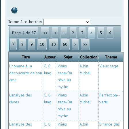
Terme à rechercher
Page 4 de 87
<<
<
1
2
3
4
5
6
7
8
9
10
30
60
>
>>
Titre
Auteur
Sujet
Collection
Theme
L'homme à la
C. G.
Vieux
Albin
Vieux sage
découverte de son
Jung
sage/Du
Michel
âme
rêve au
mythe
L'analyse des
C. G.
Vieux
Albin
Perfection--
rêves
Jung
sage/Du
Michel
vertu
rêve au
mythe
L'analyse des
C. G.
Vieux
Albin
Errance des