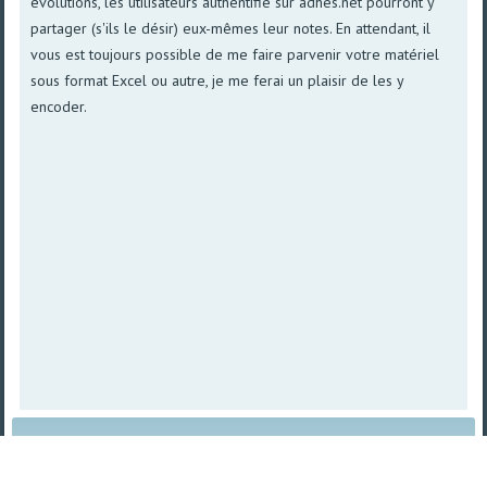
évolutions, les utilisateurs authentifié sur adhes.net pourront y
partager (s'ils le désir) eux-mêmes leur notes. En attendant, il
vous est toujours possible de me faire parvenir votre matériel
sous format Excel ou autre, je me ferai un plaisir de les y
encoder.
Plan du site
|
Vue imprimable
| © 2008 - 2026