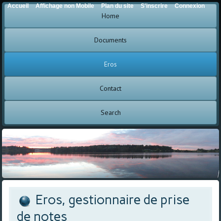
Accueil
Affichage non Mobile
Plan du site
S'inscrire
Connexion
Home
Documents
Eros
Contact
Search
Eros, gestionnaire de prise
de notes