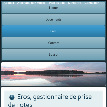
Accueil
Affichage non Mobile
Plan du site
S'inscrire
Connexion
Home
Documents
Eros
Contact
Search
Eros, gestionnaire de prise
de notes