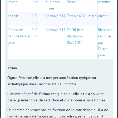
rêves
Jung
fille sans
Pierre
vermine
mains
Ma vie
C. G.
Anima/p.217
Témoins/Gallimard
Anima
Jung
Blessure:
C. G.
Anima/p.217
EMDR liste
Blessure:
tendre l'autre
Jung
discussion
réponse
joue
05/06/07
par
l'autre
joue
Anima:
Figure féminine,elle est une personnification typique ou
archétypique dans l'inconscient de l'homme.
L' aspect négatif de l'anima est que ce qu'elle dit est souvent
d'une grande force de séduction et d'une rouerie sans bornes.
Un homme ne vivant pas en fonction de la conscience qu'il a de
lui-même, mais de l'appréciation des autres, est en danger: il