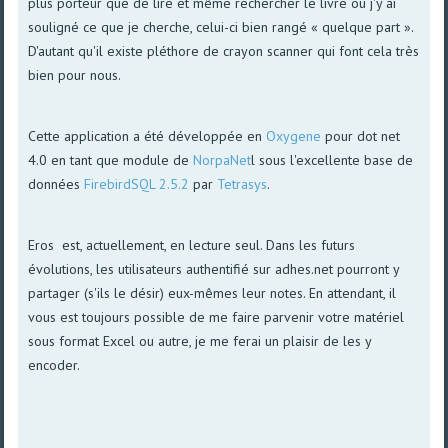
plus porteur que de lire et même rechercher le livre ou j'y ai
souligné ce que je cherche, celui-ci bien rangé « quelque part ».
D'autant qu'il existe pléthore de crayon scanner qui font cela très
bien pour nous.
Cette application a été développée en
Oxygene
pour dot net
4.0 en tant que module de
NorpaNet
l sous l'excellente base de
données
FirebirdSQL 2.5.2
par
Tetrasys
.
Eros est, actuellement, en lecture seul. Dans les futurs
évolutions, les utilisateurs authentifié sur adhes.net pourront y
partager (s'ils le désir) eux-mêmes leur notes. En attendant, il
vous est toujours possible de me faire parvenir votre matériel
sous format Excel ou autre, je me ferai un plaisir de les y
encoder.