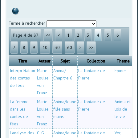
Terme à rechercher
Page 4 de 87
<<
<
1
2
3
4
5
6
7
8
9
10
30
60
>
>>
Titre
Auteur
Sujet
Collection
Theme
Interprétation
Marie-
Anima/
La fontaine de
Epines
des contes
Louise
Chapitre 6
Pierre
de fées
von
Franz
La femme
Marie-
Anima/Jeune
La fontaine de
Anima et
dans les
Louise
fille sans
Pierre
lois de
contes de
von
mains
le vie
fées
Franz
L'analyse des
C. G.
Anima/Jeune
La fontaine de
Ver,