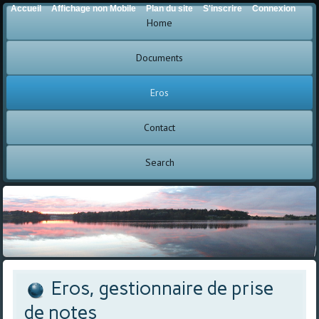
Accueil
Affichage non Mobile
Plan du site
S'inscrire
Connexion
Home
Documents
Eros
Contact
Search
Eros, gestionnaire de prise
de notes