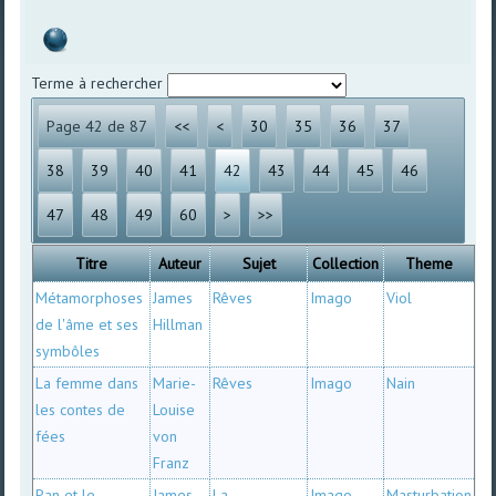
Terme à rechercher
Page 42 de 87
<<
<
30
35
36
37
38
39
40
41
42
43
44
45
46
47
48
49
60
>
>>
Titre
Auteur
Sujet
Collection
Theme
Métamorphoses
James
Rêves
Imago
Viol
de l'âme et ses
Hillman
symbôles
La femme dans
Marie-
Rêves
Imago
Nain
les contes de
Louise
fées
von
Franz
Pan et le
James
La
Imago
Masturbation