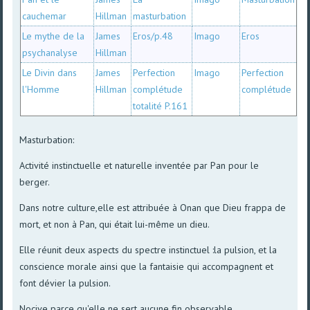
cauchemar
Hillman
masturbation
Le mythe de la
James
Eros/p.48
Imago
Eros
psychanalyse
Hillman
Le Divin dans
James
Perfection
Imago
Perfection
l'Homme
Hillman
complétude
complétude
totalité P.161
Masturbation:
Activité instinctuelle et naturelle inventée par Pan pour le
berger.
Dans notre culture,elle est attribuée à Onan que Dieu frappa de
mort, et non à Pan, qui était lui-même un dieu.
Elle réunit deux aspects du spectre instinctuel :la pulsion, et la
conscience morale ainsi que la fantaisie qui accompagnent et
font dévier la pulsion.
Nocive parce qu'elle ne sert aucune fin observable..