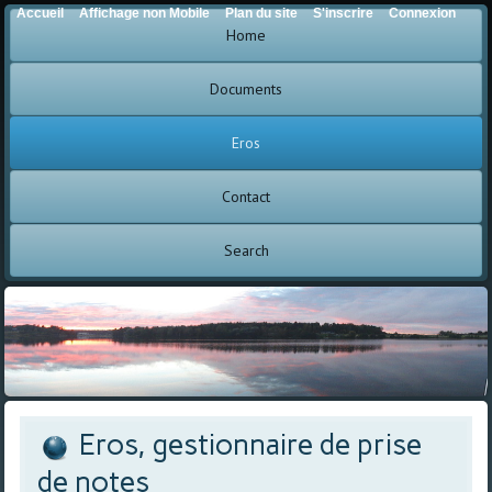
Accueil
Affichage non Mobile
Plan du site
S'inscrire
Connexion
Home
Documents
Eros
Contact
Search
Eros, gestionnaire de prise
de notes