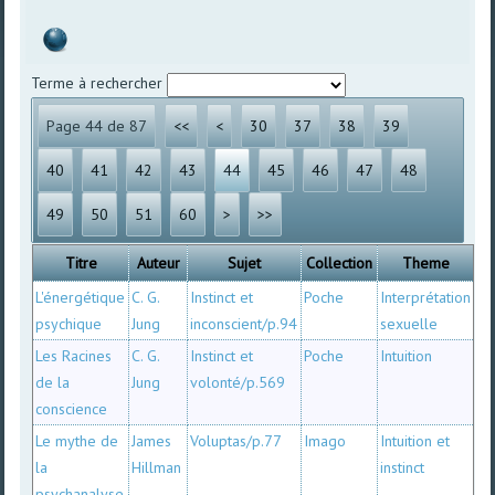
Terme à rechercher
Page 44 de 87
<<
<
30
37
38
39
40
41
42
43
44
45
46
47
48
49
50
51
60
>
>>
Titre
Auteur
Sujet
Collection
Theme
L'énergétique
C. G.
Instinct et
Poche
Interprétation
psychique
Jung
inconscient/p.94
sexuelle
Les Racines
C. G.
Instinct et
Poche
Intuition
de la
Jung
volonté/p.569
conscience
Le mythe de
James
Voluptas/p.77
Imago
Intuition et
la
Hillman
instinct
psychanalyse