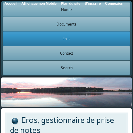
Accueil
Affichage non Mobile
Plan du site
S'inscrire
Connexion
Home
Documents
Eros
Contact
Search
Eros, gestionnaire de prise
de notes