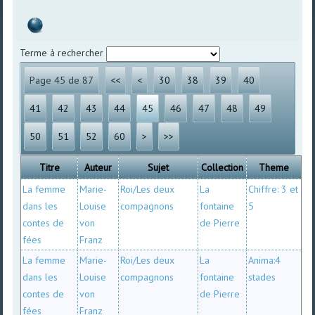
Terme à rechercher
Page 45 de 87
<<
<
30
38
39
40
41
42
43
44
45
46
47
48
49
50
51
52
60
>
>>
Titre
Auteur
Sujet
Collection
Theme
La femme
Marie-
Roi/Les deux
La
Chiffre: 3 et
dans les
Louise
compagnons
fontaine
5
contes de
von
de Pierre
fées
Franz
La femme
Marie-
Roi/Les deux
La
Anima:4
dans les
Louise
compagnons
fontaine
stades
contes de
von
de Pierre
fées
Franz