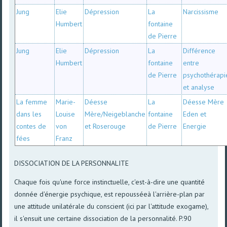
Jung
Elie
Dépression
La
Narcissisme
Humbert
fontaine
de Pierre
Jung
Elie
Dépression
La
Différence
Humbert
fontaine
entre
de Pierre
psychothérapi
et analyse
La femme
Marie-
Déesse
La
Déesse Mère
dans les
Louise
Mère/Neigeblanche
fontaine
Eden et
contes de
von
et Roserouge
de Pierre
Energie
fées
Franz
DISSOCIATION DE LA PERSONNALITE
Chaque fois qu'une force instinctuelle, c'est-à-dire une quantité
donnée d'énergie psychique, est repousséeà l'arrière-plan par
une attitude unilatérale du conscient (ici par l'attitude exogame),
il s'ensuit une certaine dissociation de la personnalité. P.90