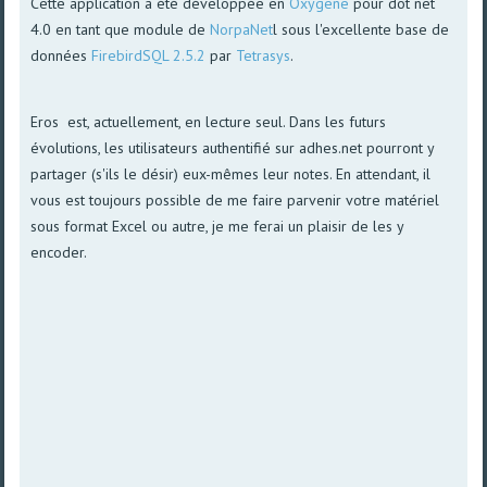
Cette application a été développée en
Oxygene
pour dot net
4.0 en tant que module de
NorpaNet
l sous l'excellente base de
données
FirebirdSQL 2.5.2
par
Tetrasys
.
Eros est, actuellement, en lecture seul. Dans les futurs
évolutions, les utilisateurs authentifié sur adhes.net pourront y
partager (s'ils le désir) eux-mêmes leur notes. En attendant, il
vous est toujours possible de me faire parvenir votre matériel
sous format Excel ou autre, je me ferai un plaisir de les y
encoder.