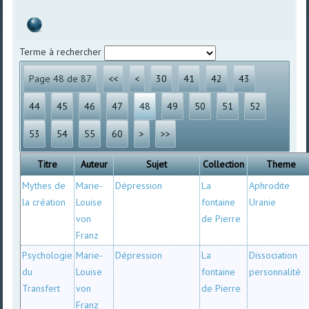
Terme à rechercher
Page 48 de 87
<<
<
30
41
42
43
44
45
46
47
48
49
50
51
52
53
54
55
60
>
>>
Titre
Auteur
Sujet
Collection
Theme
Mythes de
Marie-
Dépression
La
Aphrodite
la création
Louise
fontaine
Uranie
von
de Pierre
Franz
Psychologie
Marie-
Dépression
La
Dissociation
du
Louise
fontaine
personnalité
Transfert
von
de Pierre
Franz