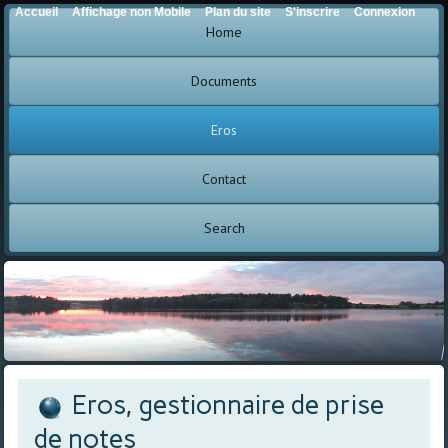
Accueil
Affichage non Mobile
Plan du site
S'inscrire
Connexion
Home
Documents
Eros
Contact
Search
Eros, gestionnaire de prise
de notes